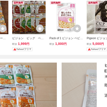
送料無料
送料無料
送料無料
フード
ピジョン ビッグ ベビ
Pack of 1 ピジョン ベビー
Pigeon ピジ
12ヶ月
ーフード 12か月 1
フード 食育レシピ9か月
ホルダー ベビー
1,999
1,000
5,000
円
円
円
即決
即決
即決
歳 離乳食 pigeon 大容
頃から 鮭しらすのまぜご
リンクホルダー
Yahoo!フリマ
Yahoo!フリマ
量 BIG 賞味期限 野
はん 80ｇ
菜 12袋 おかず パウ
チ