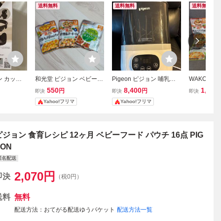
送料無料
送料無料
送料無料
ョン カップ
和光堂 ピジョン ベビーフ
Pigeon ピジョン 哺乳び
WAKODO
カー用 ド
ード 12ヶ月頃から 3点セ
んスチーム除菌乾燥器 PO
グーグーキッ
550
8,400
1,160
円
円
即決
即決
即決
ット 離乳食
CHItto ポチット
8点 和光堂
Yahoo!フリマ
Yahoo!フリマ
ピジョン 食育レシピ 12ヶ月 ベビーフード パウチ 16点 PIG
EON
匿名配送
2,070
円
即決
（税0円）
送料
無料
配送方法
おてがる配送ゆうパケット
配送方法一覧