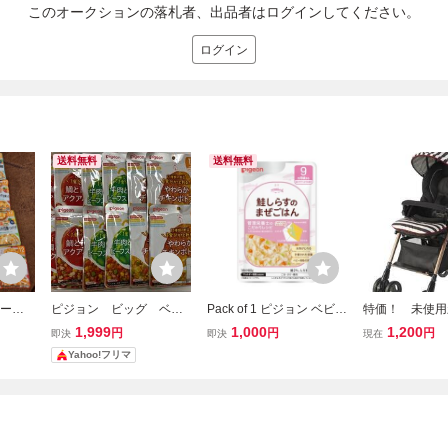
このオークションの落札者、出品者はログインしてください。
ログイン
送料無料
送料無料
フード
ピジョン ビッグ ベビ
Pack of 1 ピジョン ベビー
特価！ 未使用
12ヶ月
ーフード 12か月 1
フード 食育レシピ9か月
igeon ピジョ
1,999
1,000
1,200
円
円
円
即決
即決
現在
歳 離乳食 pigeon 大容
頃から 鮭しらすのまぜご
カーMahalo
Yahoo!フリマ
量 BIG 賞味期限 野
はん 80ｇ
型ベビーカー
菜 12袋 おかず パウ
宅急便着払い発
チ