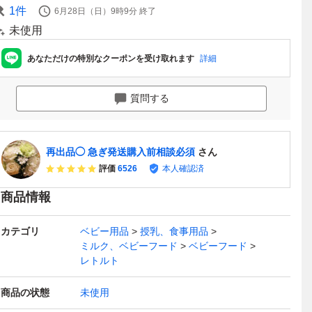
1
件
6月28日（日）9時9分
終了
未使用
あなただけの特別なクーポンを受け取れます
詳細
質問する
再出品◯ 急ぎ発送購入前相談必須
さん
評価
6526
本人確認済
商品情報
カテゴリ
ベビー用品
授乳、食事用品
ミルク、ベビーフード
ベビーフード
レトルト
商品の状態
未使用