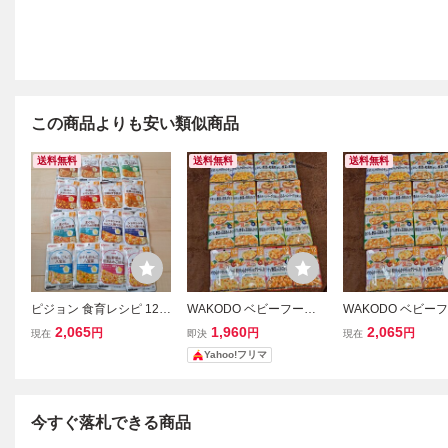
この商品よりも安い類似商品
送料無料
送料無料
送料無料
ピジョン 食育レシピ 12ヶ
WAKODO ベビーフード
WAKODO ベビー
月 ベビーフード パウチ 1
グーグーキッチン 12ヶ月
グーグーキッチン 
2,065
1,960
2,065
円
円
円
現在
即決
現在
6点 PIGEON
16点 和光堂 パウチ
16点 和光堂 パウチ
Yahoo!フリマ
今すぐ落札できる商品