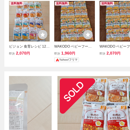
送料無料
送料無料
送料無料
ピジョン 食育レシピ 12ヶ
WAKODO ベビーフード
WAKODO ベビー
月 ベビーフード パウチ 1
グーグーキッチン 12ヶ月
グーグーキッチン 
2,070
1,960
2,070
円
円
円
即決
即決
即決
6点 PIGEON
16点 和光堂 パウチ
16点 和光堂 パウチ
Yahoo!フリマ