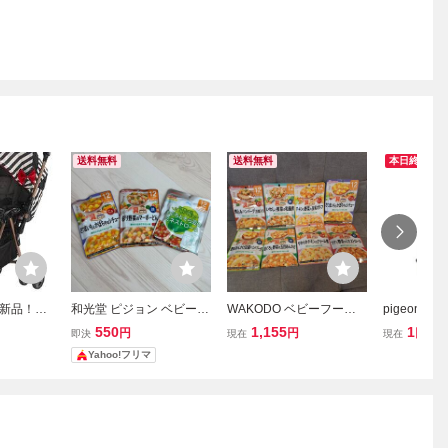
送料無料
送料無料
本日終了
新品！ P
和光堂 ピジョン ベビーフ
WAKODO ベビーフード
pigeon Ru
ン ベビー
ード 12ヶ月頃から 3点セ
グーグーキッチン 12ヶ月
ーカー ピジ
550
1,155
1
円
円
円
即決
現在
現在
 マハロ A
ット 離乳食
8点 和光堂 パウチ
中古 楽 Y10
Yahoo!フリマ
 ヤマト
送のみ