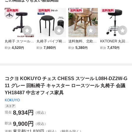
送料無料
送料無料
送料無料
送料無料
丸椅子 スツール
丸椅子 パイプ椅子
送料無料、北欧カ
KKTONER 丸回転
ブラック キャスタ
10脚セット 【ア
ントリー調木製パ
スツール キャスタ
4,520
7,980
5,380
7,470
即決
円
即決
円
即決
円
即決
円
ーチェア クッショ
ウトレット品】丸
イン材丸スツー
ー付き 昇降椅子 P
ン 昇降 黒 回転 丸
イス 丸いす スツ
ル、ナチュラルウ
Uレザー 高さ調節
イス 丸いす
ール パイプイス
ッド天然無垢、松
可能 製図作業椅子
完成品 組立不要
材無垢材チェア、
カウンターチェア
積み重ね 黒 ブラ
花台椅子置台、彫
オフィスxUx
コクヨ KOKUYO チェス CHESS スツール L08H-DZ2W-G
ック
刻脚丸椅子、松材
11 グレー 回転椅子 キャスター ロースツール 丸椅子 会議
YH18487 中古オフィス家具
KOKUYO
ストア
8,934
円
現在
（税込）
9,900
円
即決
（税込）
東京都は
1,830円
送料
（税込）（離島を除く）