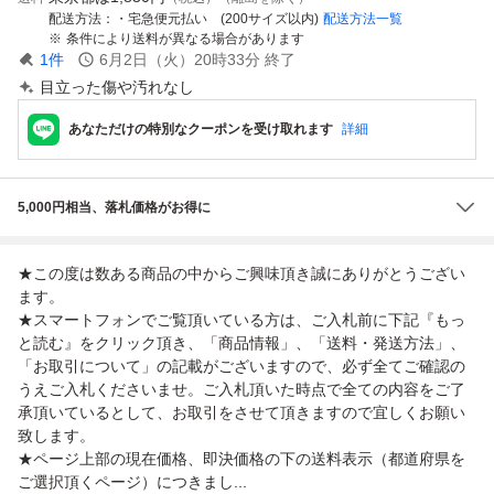
配送方法
・宅急便元払い (200サイズ以内)
配送方法一覧
条件により送料が異なる場合があります
1
件
6月2日（火）20時33分
終了
目立った傷や汚れなし
あなただけの特別なクーポンを受け取れます
詳細
5,000円相当、落札価格がお得に
★この度は数ある商品の中からご興味頂き誠にありがとうござい
ます。
★スマートフォンでご覧頂いている方は、ご入札前に下記『もっ
と読む』をクリック頂き、「商品情報」、「送料・発送方法」、
「お取引について」の記載がございますので、必ず全てご確認の
うえご入札くださいませ。ご入札頂いた時点で全ての内容をご了
承頂いているとして、お取引をさせて頂きますので宜しくお願い
致します。
★ページ上部の現在価格、即決価格の下の送料表示（都道府県を
ご選択頂くページ）につきまし...