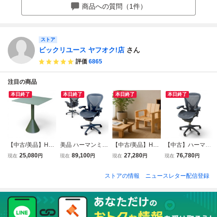
子 会議 YH18487
昇降式 回転
積み重ね 黒 ブラ
商品への質問（1件）
中古オフィス家具
ック
ストア
ビックリユース ヤフオク!店
さん
評価
6865
注目の商品
本日終了
本日終了
本日終了
本日終了
【中古/美品】HAY
美品 ハーマンミラ
【中古/美品】HAY
【中古】ハーマン
Palissade Cone T
ー アーロン 肘付
ヘイ CRATE Gerrit
ミラー アーロンチ
25,080
89,100
27,280
76,780
現在
円
現在
円
現在
円
現在
円
able パリサード
オフィスチェア B
Rietveld ダイニン
ェア ポスチャーフ
コーンテーブル グ
サイズ フル装備
グチェア デザイナ
ィット Bサイズ グ
ストアの情報
ニュースレター配信登録
リーン カフェ ガ
ポスチャーフィッ
ーズチェア 北欧
ラファイト AE112
ーデン 北欧 ダイ
ト グラファイト Y
ミッドセンチュリ
PWB-PJG1BBFPB
ニング 中古オフィ
H22160 中古オフ
ー 中古オフィス家
K 中古オフィス家
ス家具 YH21802
ィス家具
具 YH21803
具 YH21983