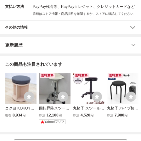
支払い方法
PayPay残高等、PayPayクレジット、クレジットカードなど
詳細はストア情報・商品説明を確認するか、ストアに確認してください
その他の情報
更新履歴
この商品も注目されています
送料無料
送料無料
送料無料
コクヨ KOKUYO
回転昇降スツール
丸椅子 スツール
丸椅子 パイプ椅子
チェス CHESS ス
椅子 キャスター付
ブラック キャスタ
10脚セット 【ア
8,934
12,100
4,520
7,980
現在
円
即決
円
即決
円
即決
円
ツール L08H-DZ2
き ローリングスツ
ーチェア クッショ
ウトレット品】丸
Yahoo!フリマ
W-G11 グレー 回
ール オフィスチェ
ン 昇降 黒 回転 丸
イス 丸いす スツ
転椅子 キャスター
ア PU 高さ調節可
イス 丸いす
ール パイプイス
ロースツール 丸椅
能 ホワイト 椅子
完成品 組立不要