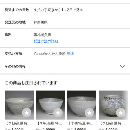
発送までの日数
支払い手続きから1～2日で発送
発送元の地域
神奈川県
送料
落札者負担
配送方法の詳細
支払い方法
Yahoo!かんたん決済
詳細
その他の情報
この商品も注目されています
【李朝/高麗 特集
【李朝/高麗 特集
【李朝/高麗 特集
【李朝/高麗 特集
出品】李朝 白磁茶
出品】李朝 白磁茶
出品】李朝 白磁茶
出品】李朝 白磁染
1,000
1,000
1,000
1,000
現在
円
現在
円
現在
円
現在
円