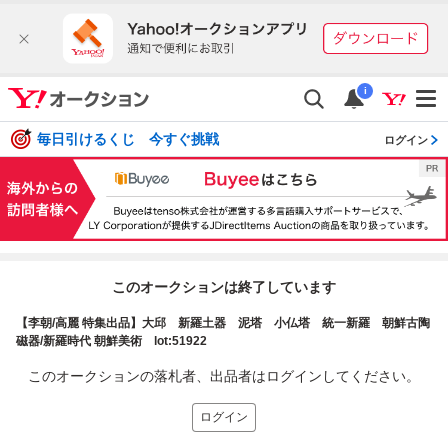
i
毎日引けるくじ 今すぐ挑戦
ログイン
このオークションは終了しています
【李朝/高麗 特集出品】大邱 新羅土器 泥塔 小仏塔 統一新羅 朝鮮古陶
磁器/新羅時代 朝鮮美術 lot:51922
このオークションの落札者、出品者はログインしてください。
ログイン