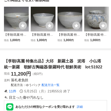
【李朝/高麗 特集
【李朝/高麗 特集
【李朝/高麗 特集
【李朝/高麗 特集
出品】李朝 白磁茶
出品】李朝 白磁茶
出品】李朝 白磁茶
出品】李朝 白磁染
1,000
1,000
1,000
1,000
現在
円
現在
円
現在
円
現在
円
碗 朝鮮古陶磁器/
碗 朝鮮古陶磁器/
碗 朝鮮古陶磁器/
付壷 朝鮮古陶磁
李朝時代 朝鮮美術
李朝時代 朝鮮美術
李朝時代 朝鮮美術
器/李朝時代 朝鮮
lot:80418
lot:80419
lot:80417
美術 lot:80413
【李朝/高麗 特集出品】大邱 新羅土器 泥塔 小仏塔
統一新羅 朝鮮古陶磁器/新羅時代 朝鮮美術 lot:51922
11,200
円
現在
（税0円）
落札者負担
送料
配送方法
ゆうパック
配送方法一覧
11
件
5月25日（月）21時55分
終了
目立った傷や汚れなし
あなただけの特別なクーポンを受け取れます
詳細