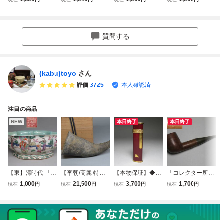
碗 朝鮮古陶磁器/
碗 朝鮮古陶磁器/
碗 朝鮮古陶磁器/
付壷 朝鮮古陶磁
李朝時代 朝鮮美術
李朝時代 朝鮮美術
李朝時代 朝鮮美術
器/李朝時代 朝鮮
lot:80418
lot:80419
lot:80417
美術 lot:80413
質問する
(kabu)toyo
さん
評価
3725
本人確認済
注目の商品
NEW
本日終了
本日終了
【東】清時代 「大
【李朝/高麗 特集
【本物保証】◆Bu
「コレクター所蔵
清同治年製」 粉彩
出品】新羅土器
rberry/バーバリー
品」25-20◆ヴィ
1,000
21,500
3,700
1,700
現在
円
現在
円
現在
円
現在
円
人物故事文鉢 水
酒杯 酒器 箱
ヴィンテージ◆ロ
ンテージ ◆パイプ
仙盆 内緑松釉
付 新羅時代 朝
ーラー式 ガスライ
Butz-Choquin Re
中国美術/古美術・
鮮古陶磁器/李朝時
ター ワインレッド
gate/ブッショカン
骨董品 lot:71411
代 朝鮮美術lot:524
動作確認OK lot:80
リゲート◆タバコ