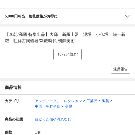
5,000円相当、落札価格がお得に
【李朝/高麗 特集出品】大邱 新羅土器 泥塔 小仏塔 統一新
羅 朝鮮古陶磁器/新羅時代 朝鮮美術...
もっと読む
違反報告
商品情報
カテゴリ
アンティーク、コレクション
工芸品
陶芸
中国、朝鮮半島
高麗
商品の状態
目立った傷や汚れなし
個数
1
個