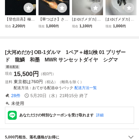
【登也目高】極
【華つばさ】さく
[まゆげメダカ] ク
[まゆげメダカ] ク
上 フロマージュ
ら ダルマ体型 1ペ
ラウドグレーダイ
ラウドグレーダイ
2,200
1,000
1,100
1,000
現在
円
現在
円
現在
円
現在
円
ダルマ 2ペア
ア 現物 メダカ め
ヤダルマ トリ
ヤダルマ オスの
産卵中検) サラブ
だか ペア
オ オス2 メス1
み 5匹 ダルマ
レッド 過背金
現物 2026年生ま
狙い 掛け合わせ
龍 龍鱗 銀洒 マ
れ
にどうですか！！
[大河めだか] OB-1ダルマ 1ペア＋雄1(検 01 ブリザー
ーメイド シンデ
現物 2026年生
レラ
まれ 若魚
ド 龍鱗 和墨 MWR サンセットダイヤ シグマ
匿名配送
15,500
円
現在
（税0円）
東京都は
760円
送料
（税込）（離島を除く）
配送方法
おてがる配送ゆうパック
配送方法一覧
28
件
5月20日（水）21時15分
終了
未使用
あなただけの特別なクーポンを受け取れます
詳細
5,000円相当、落札価格がお得に