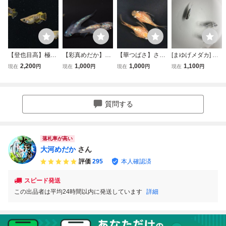
【登也目高】極
【彩真めだか】★
【華つばさ】さく
[まゆげメダカ] ク
上 フロマージュ
☆現物 和墨星ラ
ら ダルマ体型 1ペ
ラウドグレーダイ
2,200
1,000
1,000
1,100
現在
円
現在
円
現在
円
現在
円
ダルマ 2ペア
メ ダルマ メス
ア 現物 メダカ め
ヤダルマ トリ
産卵中検) サラブ
2☆★
だか ペア
オ オス2 メス1
レッド 過背金
現物 2026年生ま
龍 龍鱗 銀洒 マ
れ
質問する
ーメイド シンデ
レラ
落札率が高い
大河めだか
さん
評価
295
本人確認済
スピード発送
この出品者は平均24時間以内に発送しています
詳細