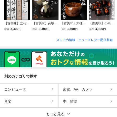
【古美味】立花大
【古美味】高取喜
【古美味】大樋長
【古美味】小島雄
亀 自筆一行書「欠
恵造 高取茄子茶入
茶碗 茶道具 保証
四郎造 論語文字小
3,300
3,300
3,300
3,300
現在
円
現在
円
現在
円
現在
円
伸喫茶去」軸装 茶
茶道具 保証品 W8
品 m8FY
吸物椀 喜 六客 茶
道具 保証品 EnU6
Te
道具 保証品 oEF0
ストアの情報
ニュースレター配信登録
別のカテゴリで探す
コンピュータ
家電、AV、カメラ
音楽
本、雑誌
もっと見る