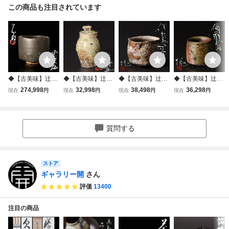
この商品も注目されています
◆【古美味】辻村
◆【古美味】辻村
◆【古美味】辻村
◆【古美味】辻村
史朗 黒茶碗 茶道
塊 信楽壷 茶道具
塊 伊賀ぐい呑 茶
塊 備前ぐい呑 茶
274,998
32,998
38,498
36,298
現在
円
現在
円
現在
円
現在
円
具 保証品 NYr1
保証品 kY9F
道具 保証品 9SzC
道具 保証品 QOx9
質問する
ストア
ギャラリー開
さん
評価
13400
注目の商品