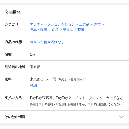
商品情報
カテゴリ
アンティーク、コレクション
工芸品
陶芸
日本の陶磁
京焼
茶道具
茶碗
商品の状態
目立った傷や汚れなし
個数
1
個
発送元の地域
東京都
送料
東京都は
1,250円
（税込）（離島を除く）
詳細
支払い方法
PayPay残高等、PayPayクレジット、クレジットカードなど
詳細はストア情報・商品説明を確認するか、ストアに確認してください
その他の情報