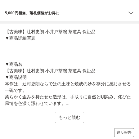
5,000円相当、落札価格がお得に
【古美味】辻村史朗 小井戸茶碗 茶道具 保証品
▼商品詳細写真
▼商品名
【古美味】辻村史朗 小井戸茶碗 茶道具 保証品
▼商品説明
本作は、辻村史朗ならではの土味と焼成の妙を存分に感じさせる
一碗です。
柔らかく歪みを持たせた造形は、手取りに自然と馴染み、侘びた
風情を色濃く漂わせています。...
もっと読む
違反報告