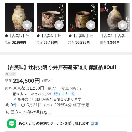
◆【古美味】辻村
◆【古美味】辻村
◆【古美味】辻村
【古美味】古谷道
塊 信楽壷 茶道具
塊 伊賀ぐい呑 茶
塊 備前ぐい呑 茶
生作 信楽徳利 茶
32,998
38,498
36,298
3,300
現在
円
現在
円
現在
円
現在
円
保証品 kY9F
道具 保証品 9SzC
道具 保証品 QOx9
道具 保証品 yBK6
【古美味】辻村史朗 小井戸茶碗 茶道具 保証品 8OuH
ストア
214,500
円
現在
（税込）
東京都は
1,250円
送料
（税込）（離島を除く）
配送方法
ゆうパック80
配送方法一覧
条件により送料が異なる場合があります
0
件
5月21日（木）22時54分
終了予定
目立った傷や汚れなし
あなただけの特別なクーポンを受け取れます
詳細