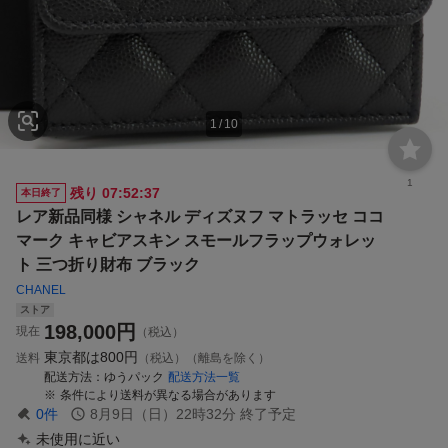
1
/
10
1
残り
07:52:37
本日終了
レア新品同様 シャネル ディズヌフ マトラッセ ココ
マーク キャビアスキン スモールフラップウォレッ
ト 三つ折り財布 ブラック
CHANEL
ストア
198,000
円
現在
（税込）
東京都は
800円
送料
（税込）（離島を除く）
配送方法
ゆうパック
配送方法一覧
条件により送料が異なる場合があります
0
件
8月9日（日）22時32分
終了予定
未使用に近い