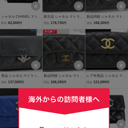
シャネル CHANEL マトラ
新古品 シャネル マトラッ
新品同様 シャネル マトラ
ッセ コインパース コイン
セ ココマーク キャビアス
ッセ ココマーク キャビア
62,000
178,750
168,300
即決
円
現在
円
現在
円
ケース キャビアスキン ブ
キン スモール フラップ ウ
スキン クラシック スモー
ラック ゴールド金具 22番
ォレット 三つ折り財布 ブ
本日終了
ル フラップ ウォレット 三
台 ココマーク
ラック AP4328
つ折り財布 AP0230 A844
01
美品 シャネル マトラッセ
新品同様 シャネル マトラ
レア外美品 シャネル マト
ココマーク ソフトキャビ
ッセ キャビアスキン クラ
ラッセ ココマーク キャビ
137,500
168,300
121,000
現在
円
現在
円
現在
円
アスキン プッシュロック
シック スモール フラップ
アスキン スモール フラッ
ナノウォレット ミニウォ
ウォレット 三つ折り財布
プ ウォレット 三つ折り財
送料無料
レット 三つ折り財布
コンパクト財布 ブラック
布 ブラック ゴールド金具
AP3518