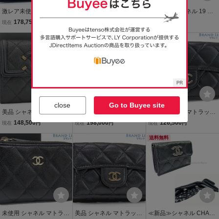
激レア未使用 シャネル マ
未使用 シャネル CCフィ
CHANEL シャネル 19 ス
トラッセ ココマーク キャ
リグリー スモール フラッ
モールフラップ ウォレッ
178,750
178,750
136,500
現在
円
現在
円
即決
円
ビアスキン スモール フラ
プ ウォレット キャビアス
ト 三つ折り財布 AP3711
ップ ウォレット ミニウォ
キン 三つ折り財布 A8194
レディース 中古 美品
レット 三つ折り財布 AP3
0
518
close
Go to Buyee site
美品 シャネル CCフィリ
激レア未使用 シャネル マ
美品 シャネル マトラッセ
グリー スモール フラップ
トラッセ ココマーク キャ
ココマーク クラシック ス
148,500
198,000
126,500
現在
円
現在
円
現在
円
ウォレット キャビアスキ
ビアスキン スモール ジッ
モール フラップ ウォレッ
ン 三つ折り財布 コンパク
プ ウォレット コンパクト
ト ミニウォレット 三つ折
送料無料
ト財布 ブラック
財布 ブラック AP4720
り財布 ブラック シルバー
金具
未使用 シャネル マトラッ
美品 シャネル マトラッセ
≪新品≫シャネル CHAN