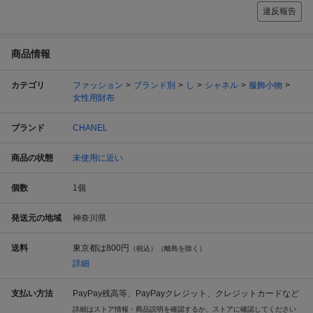
違反報告
商品情報
カテゴリ
ファッション
ブランド別
し
シャネル
服飾小物
女性用財布
ブランド
CHANEL
商品の状態
未使用に近い
個数
1
個
発送元の地域
神奈川県
送料
東京都は
800円
（税込）（離島を除く）
詳細
支払い方法
PayPay残高等、PayPayクレジット、クレジットカードなど
詳細はストア情報・商品説明を確認するか、ストアに確認してください