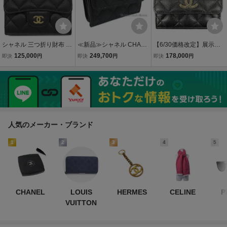
シャネル 三つ折り財布 マ
≪新品≫シャネル CHAN
【6/30価格改定】展示品
トラッセ マトラッセ コン
EL 19 ナインティーン ス
級 美品 CHANEL シャネ
125,000
249,700
178,000
即決
円
即決
円
即決
円
パクトウォレット キャビ
モール フラップ ウォレッ
ル マトラッセ クラシック
アスキン ブラック 黒 ココ
ト 財布 ブラック 黒 白 AP
スモールウォレット 財布
マーク AP0230 ランダム
3711 B14298 94305 ホワ
AP3182 キャビア SAラン
シリアル
イト
ク 中古 鑑定済
人気のメーカー・ブランド
1
2
3
4
5
CHANEL
LOUIS
HERMES
CELINE
P
VUITTON