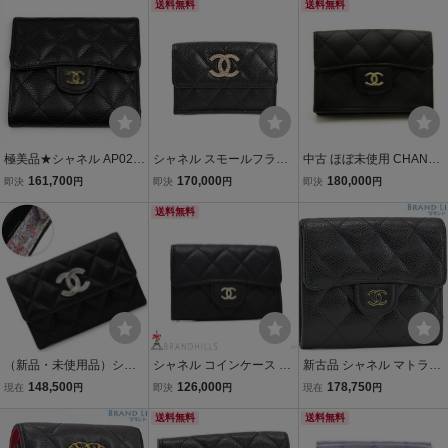
ウォレット ブラック ラム
レット 三つ折り財布 ココ
送料無料
カード ケース パスケース
送料無料
スキン AP1789
マーク レザー ブラック A
名刺入れ ブラック AP021
P1175 中古
4
極美品★シャネル AP023
シャネル スモールフラッ
中古 ほぼ未使用 CHANEL
1 キャビアスキン マトラ
プウォレット ミニウォレ
シャネル ミニ財布 クラシ
161,700
170,000
180,000
即決
円
即決
円
即決
円
ッセ クラシック スモール
ット AP4319 ブラック レ
ック スモール フラップウ
フラップ ウォレット 現行
ディース 中古A品
送料無料
ォレット AP0230 ブラッ
品 ココマーク 定価18150
ク キャビアスキン ゴール
0円 袋付
ド金具
（新品・未使用品）シャ
シャネル コインケース ク
新古品 シャネル マトラッ
ネル CHANEL ココマーク
ラシック ジップ カードホ
セ キャビアスキン スモー
148,500
126,000
178,750
現在
円
即決
円
現在
円
フラップ カード パス コイ
ルダー マトラッセ キャビ
ルフラップウォレット 三
ンケース 名刺 小銭入れ 財
アスキン ブラック AP517
送料無料
つ折り財布 コンパクト財
送料無料
布 キャビアスキン レザー
9 CHANEL 極美品
布 ブラック A82288 AP0