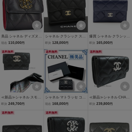
黒 AP4333
231
美品 シャネル ディズヌフ
シャネル クラシック スモ
爆買 シャネル クラシック
ココマーク マトラッセ ス
ール フラップ ウォレット
スモール フラップ ウォレ
110,000
128,000
165,000
現在
円
即決
円
即決
円
モールフラップウォレッ
三つ折り財布 AP0230 キ
ット マトラッセ ブランド
ト 三つ折り財布 コンパク
送料無料
ャビアスキン マトラッセ
送料無料
オフ CHANEL キャビアス
送料無料
ト財布 ブラック AP1064
ココ CHANEL
キン(グレイン
≪新品≫シャネル スモー
シャネル マトラッセ ココ
≪新品≫シャネル CHAN
ル フラップ ウォレット 黒
マーク 三つ折り財布 ウォ
EL スモール フラップ ウ
249,700
168,000
239,800
即決
円
現在
円
即決
円
ブラック BIG CCマーク
レット キャビアスキン ブ
ォレット 財布 ブラック 黒
シルバー金具 AP4328 B1
送料無料
ラック レディース
送料無料
シルバー金具 BIG CCマ
8713 94305 ミニ 三つ折
ーク スター 星 AP372
り 財布
5 B14929 94305