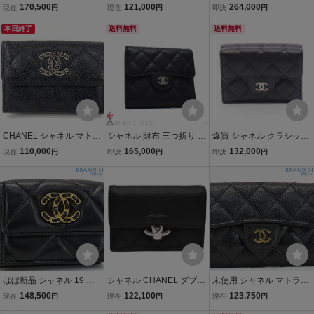
セ ココマーク キャビアス
ココマーク キャビアスキ
EL COCOシャネル スモー
170,500
121,000
264,000
現在
円
現在
円
即決
円
キン L字ファスナー ミニ
ン クラシック スモール フ
ル フラップ ウォレット 財
ウォレット 三つ折り財布
本日終了
ラップ ウォレット 三つ折
送料無料
布 ココ ブラック 黒 シル
送料無料
ブラック AP3177
り財布 ブラック AP0230
バー金具 AP3827 B15620
A84401
94305 三つ折り
CHANEL シャネル マトラ
シャネル 財布 三つ折り レ
爆買 シャネル クラシック
ッセ スモールフラップウ
ディース キャビアスキン
スモール フラップ ウォレ
110,000
165,000
132,000
現在
円
即決
円
即決
円
ォレット コンパクト 3つ
ブラック コンパクト AP0
ット マトラッセ ブランド
折り AP3827 グレインド
231 CHANEL 極美品
オフ CHANEL キャビアス
カーフスキン キャビアス
キン(グレイン
キン レディース
ほぼ新品 シャネル 19 デ
シャネル CHANEL ダブル
未使用 シャネル マトラッ
ィズヌフ ココマーク マト
ココ マトラッセ クラシッ
セ ココマーク キャビアス
148,500
122,100
123,750
現在
円
現在
円
現在
円
ラッセ スモールフラップ
ク スモール フラップウォ
キン クラシック フラップ