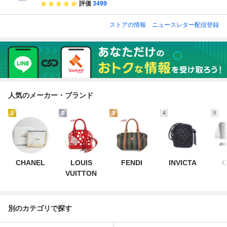
評価
3499
ストアの情報
ニュースレター配信登録
人気のメーカー・ブランド
1
2
3
4
5
CHANEL
LOUIS
FENDI
INVICTA
G
VUITTON
別のカテゴリで探す