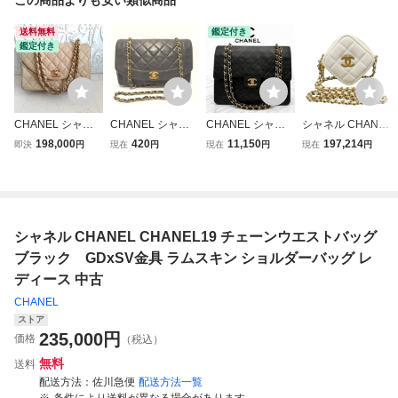
送料無料
鑑定付き
鑑定付き
CHANEL シャネ
CHANEL シャネ
CHANEL シャネ
シャネル CHANE
ル マトラッセ チ
ル☆ダイアナ マト
ル マトラッセ定番
L ショルダーバッ
198,000
420
11,150
197,214
即決
円
現在
円
現在
円
現在
円
ェーンショルダー
ラッセ☆チェーン
ラムスキン ダブル
グ マトラッセ ラ
バッグ ラムスキン
ショルダーバッグ
チェーン25ショル
ムスキン 白 ヴィ
ベージュ
☆ココマーク ゴー
ダーバッグ ブラッ
ンテージゴールド
ルド金具☆ラムス
ク ゴールド金具
金具/チェーンショ
キン☆1円～
ルダー/ミニバッグ
シャネル CHANEL CHANEL19 チェーンウエストバッグ
バッグ
ブラック GDxSV金具 ラムスキン ショルダーバッグ レ
ディース 中古
CHANEL
ストア
235,000
円
価格
（税込）
無料
送料
配送方法
佐川急便
配送方法一覧
条件により送料が異なる場合があります