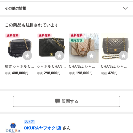
その他の情報
この商品も注目されています
送料無料
送料無料
送料無料
鑑定付き
爆買 シャネル CH
シャネル CHANE
CHANEL シャネ
CHANEL シャネ
ANEL マトラッセ
L マトラッセ フル
ル マトラッセ チ
ル☆ダイアナ マト
408,000
298,000
198,000
420
即決
円
即決
円
即決
円
現在
円
フリンジ ミニ チ
フラップ チェーン
ェーンショルダー
ラッセ☆チェーン
ェーンショルダー
ショルダーバッグ
バッグ ラムスキン
ショルダーバッグ
ショルダーバッグ
ラムスキン ブラッ
ベージュ
☆ココマーク ゴー
バッグ ラムスキン
ク ゴールド金具
ルド金具☆ラムス
（羊革） ブラック
レディース
キン☆1円～
質問する
系 【中古】
ストア
OKURAヤフオク!店
さん