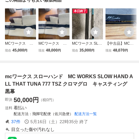
本日終了
MCワークス ス
MCワークス ス
MCワークス SLO
【中古品】MCワ
ローハンド817TS
ローハンド758TS
W HAND 875PD
ークス ロッド
45,000
48,000
35,000
48,070
現在
円
現在
円
現在
円
現在
円
Z
Z
スローハンド キャ
スローハンド ALL
スティングロッド
THAT TUNA 758T
SZ /ITTJSYG48VO
W
mcワークス スローハンド MC WORKS SLOW HAND A
LL THAT TUNA 777 TSZ クロマグロ キャスティング
黒幕
50,000
円
即決
（税0円）
着払い
送料
配送方法
飛脚宅配便（佐川急便）
配送方法一覧
37
件
5月16日（土）22時35分
終了
目立った傷や汚れなし