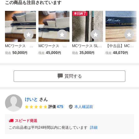
この商品も注目されています
本日終了
MCワークス ス
MCワークス ス
MCワークス SLO
【中古品】MCワ
ローハンド777TS
ローハンド817TS
W HAND 875PD
ークス ロッド
50,000
45,000
35,000
48,070
現在
円
現在
円
現在
円
現在
円
Z
Z
スローハンド キャ
スローハンド ALL
スティングロッド
THAT TUNA 758T
SZ /ITTJSYG48VO
W
質問する
けいと
さん
評価
475
本人確認前
スピード発送
この出品者は平均24時間以内に発送しています
詳細