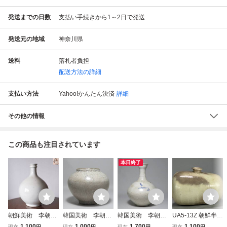
発送までの日数
支払い手続きから1～2日で発送
発送元の地域
神奈川県
送料
落札者負担
配送方法の詳細
支払い方法
Yahoo!かんたん決済
詳細
その他の情報
この商品も注目されています
本日終了
朝鮮美術 李朝
韓国美術 李朝
韓国美術 李朝
UA5-13Z 朝鮮半島
白磁 朝鮮古陶磁
白磁 小壺 雨
白磁 染付 花
美術 李朝時代
1,100
1,000
1,700
1,100
現在
円
現在
円
現在
円
現在
円