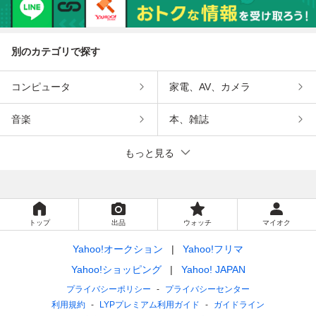
ー ゴールド 動作
寺院御用達 lot:803
宗寺院御用80312
未確認 lot:8038
06
別のカテゴリで探す
コンピュータ
家電、AV、カメラ
音楽
本、雑誌
もっと見る
トップ
出品
ウォッチ
マイオク
Yahoo!オークション
Yahoo!フリマ
Yahoo!ショッピング
Yahoo! JAPAN
プライバシーポリシー
プライバシーセンター
利用規約
LYPプレミアム利用ガイド
ガイドライン