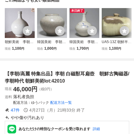
本日終了
朝鮮美術 李朝
韓国美術 李朝
韓国美術 李朝
UA5-13Z 朝鮮半島
白磁 朝鮮古陶磁
白磁 小壺 雨
白磁 染付 花
美術 李朝時代
1,100
1,000
1,700
1,100
現在
円
現在
円
現在
円
現在
円
器 花瓶 華道
漏 分院 時代
瓶 徳利 盤口
白磁 雨漏扁壺
具 壷 陶磁工
物
瓶 時代物
時代物 古物
芸 箱付 時代
物 美術品N102
【李朝/高麗 特集出品】李朝 白磁獣耳扁壺 朝鮮古陶磁器/
李朝時代 朝鮮美術lot:42010
46,000
円
現在
（税0円）
落札者負担
送料
配送方法
ゆうパック
配送方法一覧
47
件
4月27日（月）21時33分
終了
やや傷や汚れあり
あなただけの特別なクーポンを受け取れます
詳細