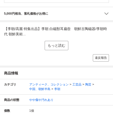
5,000円相当、落札価格がお得に
【李朝/高麗 特集出品】李朝 白磁獣耳扁壺 朝鮮古陶磁器/李朝時
代 朝鮮美術...
もっと読む
違反報告
商品情報
カテゴリ
アンティーク、コレクション
工芸品
陶芸
中国、朝鮮半島
李朝
商品の状態
やや傷や汚れあり
個数
1
個