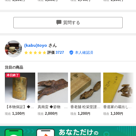
器 花瓶 華道
漏 分院 時代
瓶 徳利 盤口
白磁 雨漏扁壺
具 壷 陶磁工
物
瓶 時代物
時代物 古物
芸 箱付 時代
物 美術品N102
質問する
(kabu)toyo
さん
評価
3727
本人確認済
注目の商品
本日終了
【本物保証】◆R
真南蛮 ◆姿物 約
香老舖 松栄堂謹製
香道家の蔵出し◆
ONSON/ロンソン
131.86g 蔵出し
◆伽羅 約6.61g
銘香 伽羅 約0.
1,100
2,000
1,200
1,100
現在
円
現在
円
現在
円
現在
円
WINDLITE ヴィン
聞香用/お香/香道
蔵出し 聞香用/香
258g 香道具◆
テージ◆ヘミング
具 煎茶道具 香木
木/香道具 煎茶道
香木 沈香 伽羅/志
ウェイ「老人と
沈香伽羅/志野流松
具 香木沈香伽羅/
野流/御家流/御用
海」オイルライタ
隠軒/御家流/各宗
松隠軒/御家流/各
達80333