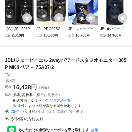
【C】JBL 305P M
JBL PROFESSIO
JBL ジェービーエ
JBL◆パワード12.
kII スピーカーペア
NAL 305P MkII パ
ル パワード スタ
7 cm（5インチ）
2,310
13,500
10,780
14,960
現在
円
現在
円
現在
円
即決
円
3364669
ワードモニタース
ジオモニタースピ
双方向スタジオモ
ピーカー 中古美品
ーカー 305P MK
ニター/スピーカ
II 60354Y
ー//
JBL/ジェービーエル 2wayパワードスタジオモニター 305
P MKII ペア ∽ 75A37-2
JBL
ストア
16,438
円
現在
（税込）
落札者負担
送料
（商品説明参照）
配送方法
ゆうパック
配送方法一覧
条件により送料が異なる場合があります
23
件
4月24日（金）21時47分
終了
やや傷や汚れあり
あなただけの特別なクーポンを受け取れます
詳細