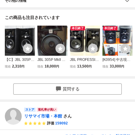
その他の情報
この商品も注目されています
本日終了
本日終了
【C】JBL 305P M
JBL 305P MkII ス
JBL PROFESSIO
[K0954] 中古現状
kII スピーカーペア
タジオモニタース
NAL 305P MkII パ
品 JBL 308P MKII
2,310
18,000
13,500
33,000
現在
円
現在
円
現在
円
現在
円
3364669
ピーカー ペア ブ
ワードモニタース
モニタースピーカ
ラック
ピーカー 中古美品
ー ペア 箱付き 動
作しました 2WAY
POWERED STUD
質問する
IO MONITORS 音
響機器
ストア
落札率が高い
リサマイ市場・本館
さん
評価
159092