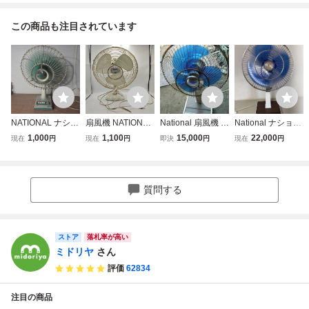
この商品も注目されています
NATIONAL ナショ
扇風機 NATIONAL
National 扇風機 F-
National ナショナ
ナル 扇風機 昭和
ナショナル 昭和レ
30MM 昭和レトロ
ル 扇風機 F-35MG
1,000
1,100
15,000
22,000
現在
円
現在
円
即決
円
現在
円
レトロ レトロ扇風
トロ 当時物 アン
レトロ扇風機 当時
昭和レトロ 当時物
機 当時物 アンテ
ティーク
物 アンティーク
ィーク
ナショナル 佐川
160サイズ
質問する
ストア
落札率が高い
ミドリヤ
さん
評価
62834
注目の商品