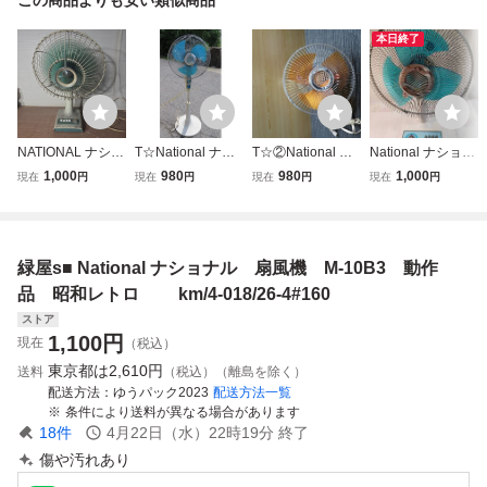
本日終了
NATIONAL ナショ
T☆National ナシ
T☆②National ナ
National ナショナ
ナル 扇風機 昭和
ョナル F-351C 3
ショナル F-30UR
ル 扇風機 F-30S1
1,000
980
980
1,000
現在
円
現在
円
現在
円
現在
円
レトロ レトロ扇風
5ｃｍ 洋間扇
M 30センチ ウ
G 青羽根 3枚羽 卓
機 当時物 アンテ
昭和 レトロ 扇
ォールファン 壁
上扇 昭和レトロ
ィーク
風機 ◎動作確認済
掛け 昭和 レト
アンティーク 当時
ロ 扇風機 ◎動作
物 動作未確認 ジ
緑屋s■ National ナショナル 扇風機 M-10B3 動作
確認済
ャンク扱い C10
品 昭和レトロ km/4-018/26-4#160
ストア
1,100
円
現在
（税込）
東京都は
2,610円
送料
（税込）（離島を除く）
配送方法
ゆうパック2023
配送方法一覧
条件により送料が異なる場合があります
18
件
4月22日（水）22時19分
終了
傷や汚れあり