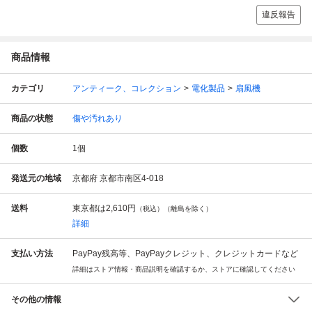
違反報告
商品情報
カテゴリ
アンティーク、コレクション
電化製品
扇風機
商品の状態
傷や汚れあり
個数
1
個
発送元の地域
京都府 京都市南区4-018
送料
東京都は
2,610円
（税込）（離島を除く）
詳細
支払い方法
PayPay残高等、PayPayクレジット、クレジットカードなど
詳細はストア情報・商品説明を確認するか、ストアに確認してください
その他の情報