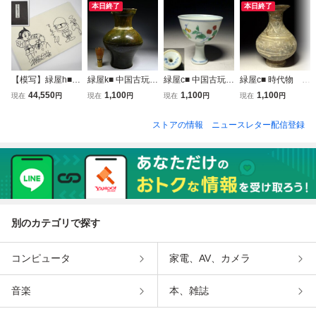
本日終了
本日終了
【模写】緑屋h■
緑屋k■ 中国古玩
緑屋c■ 中国古玩
緑屋c■ 時代物 加
直筆 イラスト サ
漢 緑釉 花瓶
豆彩 馬上杯 大
彩 土器 バンチェ
44,550
1,100
1,100
1,100
現在
円
現在
円
現在
円
現在
円
イン画帖 手塚治虫
壷 高約33.8cm
明成化年製 粉彩
ン土器 アンダーソ
石ノ森章太郎 ちば
唐物 時代物 i9/6-
唐物 時代物 i9/6-
ン 発掘 安南 i9/6
ストアの情報
ニュースレター配信登録
てつや 赤塚不二夫
6641/15-3#120
6807/7-3#60
-6660/6-2#100
等 漫画集団 50周
年 37名 km/7-
262/29-3#80
別のカテゴリで探す
コンピュータ
家電、AV、カメラ
音楽
本、雑誌