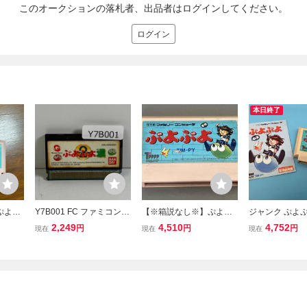
このオークションの落札者、出品者はログインしてください。
ログイン
本日終了
ぷよぷ
Y7B001 FC ファミコン
【※箱説なし※】ぷよぷ
ジャンク ぷよ
ぷよぷよ 通 2 愛知 3cmサ
よ
2,249
4,510
4,752
円
円
円
現在
現在
現在
イズ