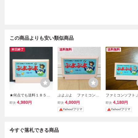
この商品よりも安い類似商品
本日終了
送料無料
送料無料
★何点でも送料１８５円
ぷよぷよ ファミコン
ファミコンソフト 
★ ぷよぷよ ファミコン
ソフトのみ
よ
4,980
4,000
4,180
円
円
円
即決
即決
即決
タ11レ即発送 FC ソフト
Yahoo!フリマ
Yahoo!フリマ
動作確認済み
今すぐ落札できる商品