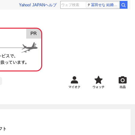
Yahoo! JAPAN
ヘルプ
冨田せな 結婚発表
マイオク
ウォッチ
出品
フト