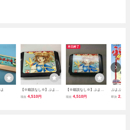
本日終了
ぷよ
【※箱説なし※】ぷよぷ
【※箱説なし※】ぷよぷ
ぷよぷよ(1
よ
よ
ムボーイ
4,510
4,510
2,178
円
円
現在
現在
即決