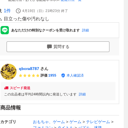
1
件
4月19日（日）21時23分
終了
目立った傷や汚れなし
あなただけの特別なクーポンを受け取れます
詳細
質問する
qbcra8787
さん
評価
1955
本人確認済
スピード発送
この出品者は平均24時間以内に発送しています
詳細
商品情報
カテゴリ
おもちゃ、ゲーム
ゲーム
テレビゲーム
ファミコン
タイトル
パズル、迷路