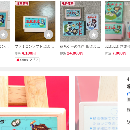
送料無料
送料無料
ミコン
ファミコンソフト ぷよぷ
落ちゲーの名作! 旧ぷよ
ぷよぷよ 箱説付
よ
動作確認済 良品〜美品 激
インターメディア
4,180
24,800
7,000
円
円
円
即決
即決
即決
レア ぷよぷよ 箱説付き
MA SHOTEN
Yahoo!フリマ
ファミリーコン
任天堂 Nintend