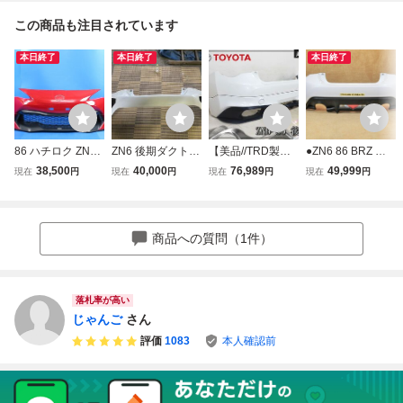
この商品も注目されています
本日終了
本日終了
本日終了
86 ハチロク ZN6
ZN6 後期ダクト加
【美品//TRD製オ
●ZN6 86 BRZ 後
後期 純正 フロン
工 リアバンパー
プションスポイラ
期 純正 リアバン
38,500
40,000
76,989
49,999
現在
円
現在
円
現在
円
現在
円
トバンパー TRD
ー付】トヨタ純正
パー クリスタルホ
スポイラー付き L
ZN6 86 後期 リア
ワイトパール K1X
ED 【 57704CA0
バンパー K1X ク
新車外し 美品
30 】 (M020864)
リスタルホワイト
商品への質問（1件）
パール 57704CA0
40
落札率が高い
じゃんご
さん
評価
1083
本人確認前