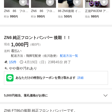
ZN6 86 フロン
ZN6 86 フロン
86 ZN6後期 イン
正規PWJDM アル
トバンパーサポー
トバンパーサポー
テークパイプ サク
ミ製 アルマイト
990
990
500
980
即決
円
即決
円
現在
円
現在
円
ト左側 品番SU0
ト右側 品番SU0
ションパイプ 純正
チタン色 グリーン
03-01499
03-01498
クイックリリース
サイド/リテーナ
サイド/リテーナ
ファスナー バンパ
ー/ステー
ー/ステー
ー固定 トヨタ 86
ZN6 純正フロントバンパー 後期 ！！
FT86 GR86 ZN6
ドリフト サーキッ
1,000
円
現在
（税0円）
ト
着払い
送料
配送方法
飛脚宅配便（佐川急便）
配送方法一覧
15
件
4月19日（日）23時45分
終了
やや傷や汚れあり
あなただけの特別なクーポンを受け取れます
詳細
5,000円相当、落札価格がお得に
ZN6 FT86の後期 純正フロントバンパーです。