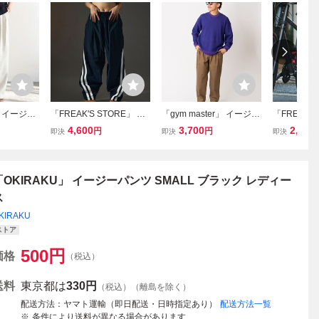
lf」 イージー
「FREAK'S STORE」 イ
「gym master」 イージー
「FREAK'S
 オートミ
ージーパンツ SMALL ネ
パンツ SMALL ブラウン
ージーパンツ 
4,600
3,700
2,100
円
円
即決
即決
即決
ス
イビー メンズ
メンズ
レー メンズ
「OKIRAKU」 イージーパンツ SMALL ブラック レディー
ス
KIRAKU
ストア
500
円
価格
（税込）
送料
東京都は
330円
（税込）（離島を除く）
配送方法
ヤマト運輸（即日配送・日時指定あり）
配送方法一覧
条件により送料が異なる場合があります