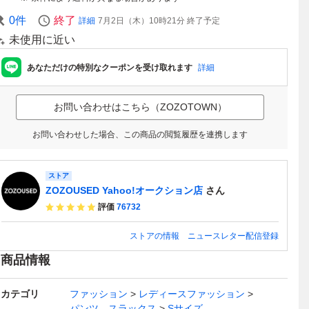
0
件
終了
詳細
7月2日（木）10時21分
終了予定
未使用に近い
あなただけの特別なクーポンを受け取れます
詳細
お問い合わせはこちら（ZOZOTOWN）
お問い合わせした場合、この商品の閲覧履歴を連携します
ストア
ZOZOUSED Yahoo!オークション店
さん
評価
76732
ストアの情報
ニュースレター配信登録
商品情報
カテゴリ
ファッション
レディースファッション
パンツ、スラックス
Sサイズ