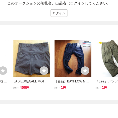
このオークションの落札者、出品者はログインしてください。
ログイン
混 イ
LADIES黒のALL MOTION
【新品】BAYFLOW Мサ
「Lee」 パンツ 
ツ si
のショートパンツSMALL
イズ ストレッチ ジョガー
L6076-321 サ
400
1
1
円
円
円
現在
現在
現在
574
パンツ チャコールグレー
快適ストレスフリー ベイ
フロー ジョグパンツ イー
ジーパンツ