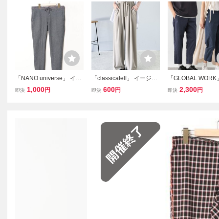
「NANO universe」 イー
「classicalelf」 イージー
「GLOBAL WORK
ジーパンツ SMALL グレ
パンツ SMALL グレイッ
ジーパンツ SMALL
1,000
600
2,300
円
円
円
即決
即決
即決
ー メンズ
シュベージュ レディース
ー系その他7 メン