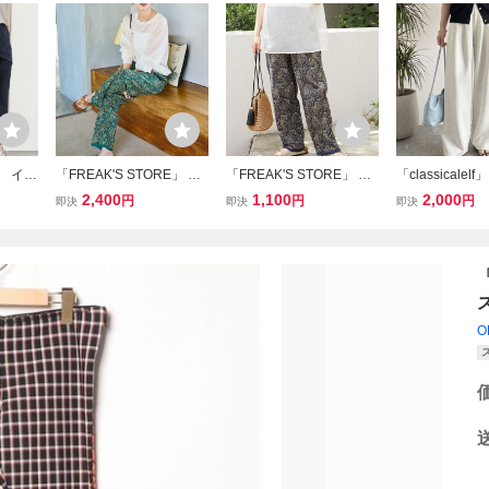
」 イー
「FREAK'S STORE」 イ
「FREAK'S STORE」 イ
「classicale
 ブル
ージーパンツ SMALL グ
ージーパンツ SMALL ネ
パンツ SMALL
2,400
1,100
2,000
円
円
円
即決
即決
即決
ズ
リーン レディース
イビー レディース
ール レディー
O