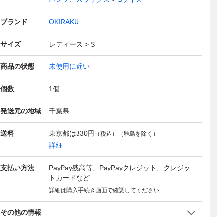
ブランド
OKIRAKU
サイズ
レディース
S
商品の状態
未使用に近い
個数
1
個
発送元の地域
千葉県
送料
東京都は
330円
（税込）（離島を除く）
詳細
支払い方法
PayPay残高等、PayPayクレジット、クレジッ
トカードなど
詳細は購入手続き画面で確認してください
その他の情報