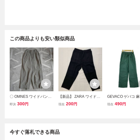
この商品よりも安い類似商品
〇 OMNES ワイドパンツ
【新品】 ZARA ワイドパ
GEVACO ゲバコ 麻
イージーパンツ
ンツ イージーパンツ ブラ
ージー ベイカー パン
300
200
490
円
円
円
即決
現在
現在
ック 黒 保管品
ze36/グリーン
今すぐ落札できる商品