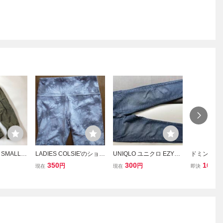
SMALL L
LADIES COLSIE'のショー
UNIQLO ユニクロ EZYジ
ドミンゴ Do
イズXS
トパンツ SMALL 450
ーンズ Mサイズ 76-84cm
リーパンツ 
350
300
100
円
円
円
現在
現在
即決
ブルー インディゴ ストレ
パード アンク
ッチ デニムパンツ イージ
ラック /JS
ーパンツ ジーンズ 古着
321-183006