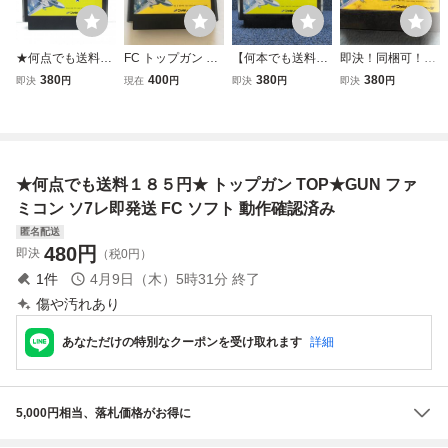
★何点でも送料１
FC トップガン ソ
【何本でも送料23
即決！同梱可！
８５円★ トップガ
フトのみ 【動作確
0円！出品多数】
ファミコン トッ
380
400
380
380
即決
円
現在
円
即決
円
即決
円
ン TOP★GUN フ
認済】
トップガン TOP★
プガン カセット
ァミコン ツ3レ即
GUN ファミコン F
のみ、箱・説明書
発送 FC ソフト 動
C ソフト 神3レ 動
無し
作確認済み
作確認済み
★何点でも送料１８５円★ トップガン TOP★GUN ファ
ミコン ソ7レ即発送 FC ソフト 動作確認済み
匿名配送
480
円
即決
（税0円）
1
件
4月9日（木）5時31分
終了
傷や汚れあり
あなただけの特別なクーポンを受け取れます
詳細
5,000円相当、落札価格がお得に