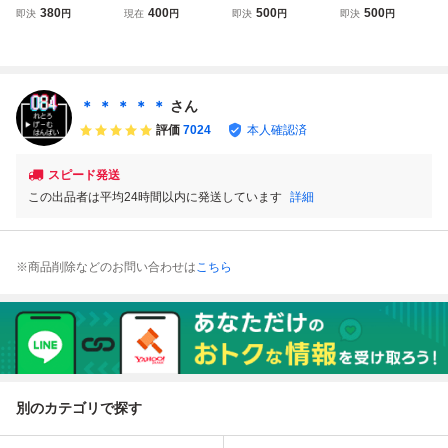
８５円★ トップガ
フトのみ 【動作確
ソフト/ トップ
ファミコンソフ
380
400
500
500
即決
円
現在
円
即決
円
即決
円
ン TOP★GUN フ
認済】
ガン クリーニン
ト コナミ
ァミコン ツ3レ即
グ済み！！【ソフ
発送 FC ソフト 動
トのみ】管理No.
作確認済み
資566
＊ ＊ ＊ ＊ ＊
さん
評価
7024
本人確認済
スピード発送
この出品者は平均24時間以内に発送しています
詳細
※商品削除などのお問い合わせは
こちら
別のカテゴリで探す