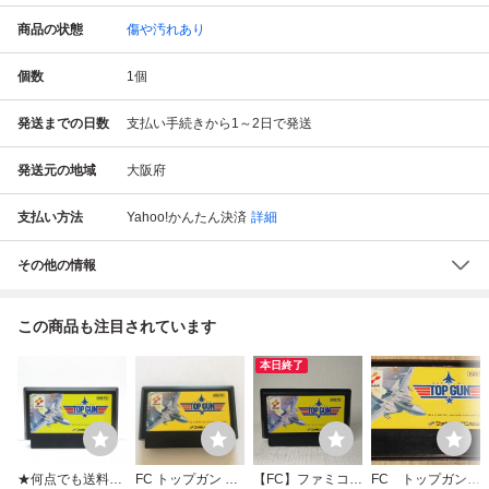
商品の状態
傷や汚れあり
個数
1
個
発送までの日数
支払い手続きから1～2日で発送
発送元の地域
大阪府
支払い方法
Yahoo!かんたん決済
詳細
その他の情報
この商品も注目されています
本日終了
★何点でも送料１
FC トップガン ソ
【FC】ファミコン
FC トップガン