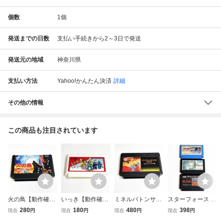
個数
1
個
発送までの日数
支払い手続きから2～3日で発送
発送元の地域
神奈川県
支払い方法
Yahoo!かんたん決済
詳細
その他の情報
この商品も注目されています
火の鳥【動作確認
いっき【動作確認
ミネルバトンサー
スターフォース ス
済】８本まで同梱
済】８本まで同梱
ガ【動作確認済】
ーパースターフォ
280
180
480
398
現在
円
現在
円
現在
円
現在
円
可 簡易清掃済 F
可 簡易清掃済 F
８本まで同梱可
ース スターソルジ