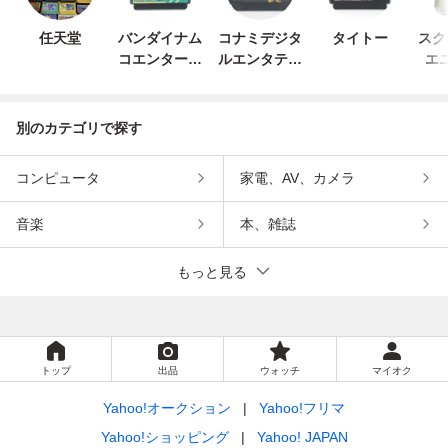
任天堂
バンダイナム
コナミデジタ
タイトー
スク
コエンターテ
ルエンタテイ
エ
インメント
ンメント
別のカテゴリで探す
コンピュータ
家電、AV、カメラ
音楽
本、雑誌
もっと見る
トップ
出品
ウォッチ
マイオク
Yahoo!オークション
Yahoo!フリマ
Yahoo!ショッピング
Yahoo! JAPAN