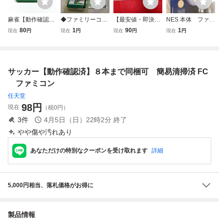
麻雀【動作確認
◆ファミリーコン
【最安値・即決】
NES 本体 ファミ
済】８本まで同梱
ピューター/ファミ
FC ファミコン
コン海外
80
1
90
1
現在
円
現在
円
現在
円
現在
円
可 簡易清掃済 F
コン/FC サッカー
『サッカー』説明
C ファミコン
ソフト
書 コレクター・
マニア必見・まと
めて・大量・レト
サッカー【動作確認済】８本まで同梱可 簡易清掃済 FC
ロ・ゲーム
ファミコン
任天堂
98
円
現在
（税0円）
3
件
4月5日（日）22時2分
終了
やや傷や汚れあり
あなただけの特別なクーポンを受け取れます
詳細
5,000円相当、落札価格がお得に
製品情報