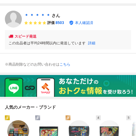
C ファミコン
C ファミコン
簡易清掃済 FC
ャー セット【動作
ファミコン
確認済】８本まで
同梱可 簡易清掃
＊ ＊ ＊ ＊ ＊
さん
済 FC ファミコ
評価
8503
本人確認済
ン
スピード発送
この出品者は平均24時間以内に発送しています
詳細
※商品削除などのお問い合わせは
こちら
人気のメーカー・ブランド
1
2
3
4
5