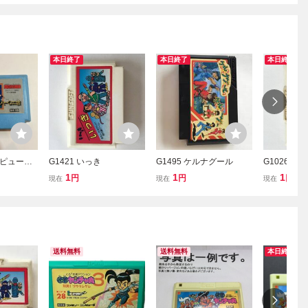
本日終了
本日終了
本日終了
ピュー
G1421 いっき
G1495 ケルナグール
G1026 い
ト 闘
1
1
1
円
円
円
現在
現在
現在
裂超人一
確認
送料無料
送料無料
本日終了