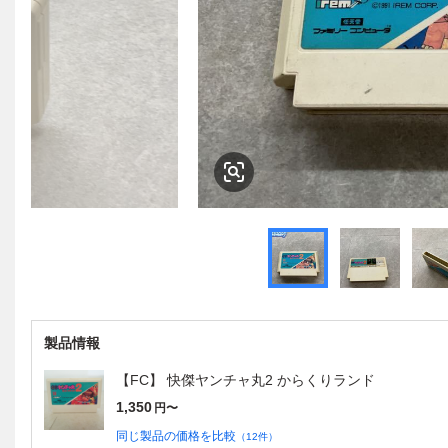
製品情報
【FC】 快傑ヤンチャ丸2 からくりランド
1,350
円〜
同じ製品の価格を比較
（
12
件）