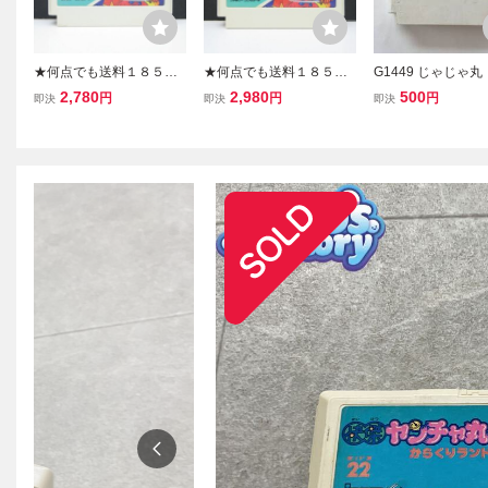
★何点でも送料１８５円
★何点でも送料１８５円
G1449 じゃじゃ
★ 快傑ヤンチャ丸2 から
★ 快傑ヤンチャ丸2 から
帳
2,780
2,980
500
円
円
円
即決
即決
即決
くりランド ファミコン ツ
くりランド ファミコン ツ
15レ即発送 FC ソフト 動
18レ即発送 FC ソフト 動
作確認済み
作確認済み