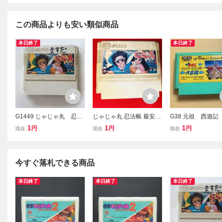
この商品よりも安い類似商品
本日終了
本日終了
G1449 じゃじゃ丸 忍法
じゃじゃ丸 忍法帳 最安販
G38 元祖 西遊記
帳
売！ １円スタート 商品説
パーモンキー 大
1
1
1
円
円
円
現在
現在
現在
明必読
今すぐ落札できる商品
本日終了
本日終了
本日終了