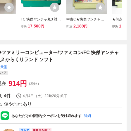
FC 快傑ヤンチャ丸3 対決!
中古C★快傑ヤンチャ丸
★何点でも
ゾウリンゲン ファミコン
★ファミコンソフト
★ 快傑ヤン
17,500
2,189
1,480
円
円
即決
即決
即決
ソフト
コン ツ11レ
フト 動作
◆ファミリーコンピューター/ファミコン/FC 快傑ヤンチャ
丸2 からくりランド ソフト
任天堂
ストア
914
円
現在
（税込）
4
件
4月4日（土）22時20分
終了
傷や汚れあり
あなただけの特別なクーポンを受け取れます
詳細
ストア
落札率が高い