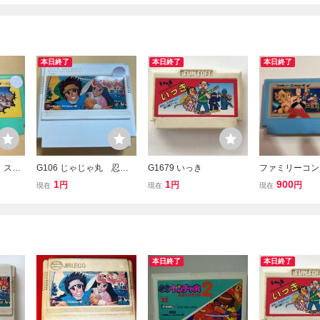
本日終了
本日終了
本日終了
 スー
G106 じゃじゃ丸 忍法
G1679 いっき
ファミリーコン
冒険
帳
タ ゲームソフ
1
1
900
円
円
円
現在
現在
現在
将！拉麺男 炸
〇二芸 動作未
本日終了
本日終了