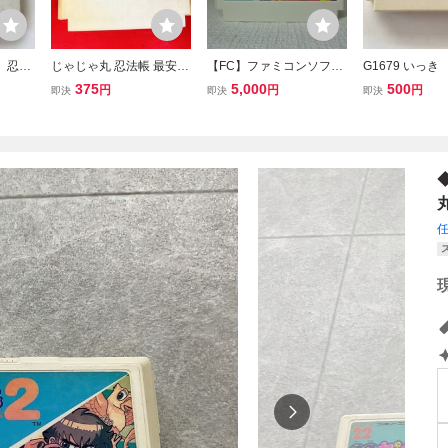
丸 忍法
じゃじゃ丸 忍法帳 最安販
【FC】ファミコンソフト/
G1679 いっき
売！ １円スタート 商品説
怪傑ヤンチャ丸2 から
375
5,000
500
円
円
円
即決
即決
即決
明必読
くりランド クリーニン
グ済み！！【ソフトの
み】管理No.資592