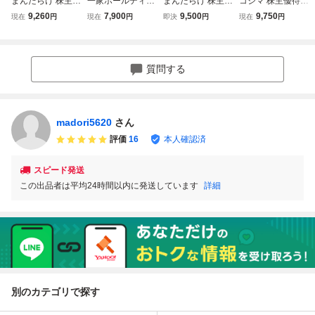
まんだらけ 株主優
一家ホールディン
まんだらけ 株主優
コジマ 株主優待 1
待券 10,000円分
グス 株主優待 10,
待券 10,000円分
0,000円
9,260
7,900
9,500
9,750
現在
円
現在
円
即決
円
現在
円
送料無料
000円分 2027年
6月30日まで
質問する
madori5620
さん
評価
16
本人確認済
スピード発送
この出品者は平均24時間以内に発送しています
詳細
別のカテゴリで探す