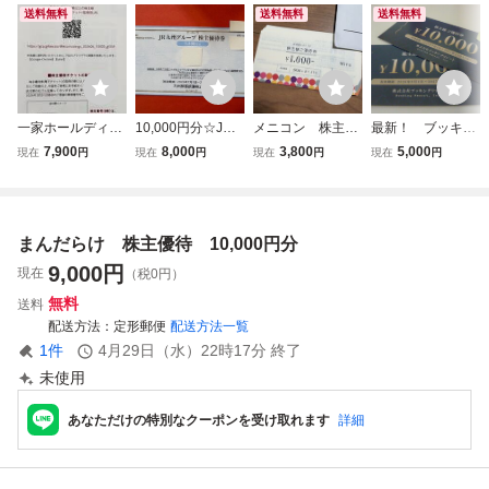
送料無料
送料無料
送料無料
一家ホールディン
10,000円分☆JR
メニコン 株主優
最新！ ブッキン
グス 株主優待 10,
九州グループ株主
待券 Miru、エー
グリゾート株主優
7,900
8,000
3,800
5,000
現在
円
現在
円
現在
円
現在
円
000円分 2027年
優待券・2,500円×
スコンタクト 1
待 ￥10,000券
6月30日まで
4枚☆2027年6月3
0,000円分（1,000
２枚 ￥20,000
0日期限♪
円券×10枚）1セッ
分 送料込み 複
ト 有効期限：20
数可
まんだらけ 株主優待 10,000円分
26/8/31 送料無
料
9,000
円
現在
（税0円）
無料
送料
配送方法
定形郵便
配送方法一覧
1
件
4月29日（水）22時17分
終了
未使用
あなただけの特別なクーポンを受け取れます
詳細