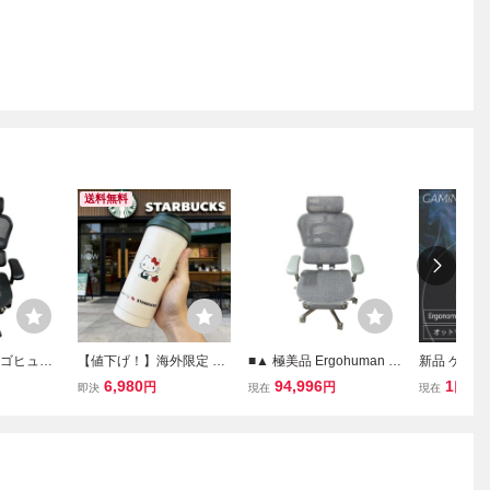
送料無料
ルゴヒュー
【値下げ！】海外限定 レ
■▲ 極美品 Ergohuman Pr
新品 ゲーミ
フィスチェ
ア 数量 Starbucks スタバ
o 2 オフィスチェア オッ
フィスチェ
6,980
94,996
1
円
円
円
即決
現在
現在
 メッシュ
2025年新作 Hello Kitty Sa
トマン付き メッシュ 昇降
ア オットマ
707075
nrio ステンレス製ストロ
リクライニング デスクチ
ク×ブルー
ー付きタンブラー 二重真
ェア 2723877
空断熱