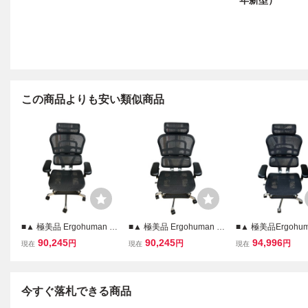
年新型）
この商品よりも安い類似商品
■▲ 極美品 Ergohuman Pr
■▲ 極美品 Ergohuman Pr
■▲ 極美品Ergohum
o2 エルゴヒューマン オフ
o2 エルゴヒューマン オフ
o2 エルゴヒューマ
90,245
90,245
94,996
円
円
円
現在
現在
現在
ィスチェア メッシュ フッ
ィスチェア デスクチェア
ィスチェア メッシ
トレスト リクライニング
メッシュ フットレスト 黒
トレスト付 デスク
高機能チェア 2707044
2707068
2723860
今すぐ落札できる商品