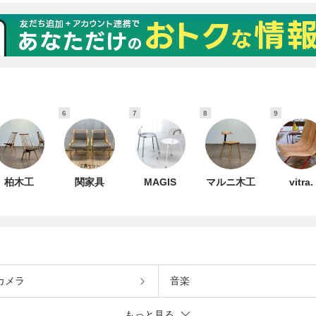
6
7
8
9
柏木工
関家具
MAGIS
マルニ木工
vitra.
カメラ
音楽
もっと見る