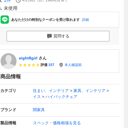
1
件
4月19日（日）13時42分
終了
未使用
あなただけの特別なクーポンを受け取れます
詳細
質問する
eight8girl
さん
評価
157
本人確認前
商品情報
カテゴリ
住まい、インテリア
家具、インテリア
イス
ハイバックチェア
ブランド
関家具
製品情報
スペック・価格相場を見る