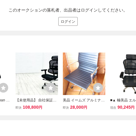
このオークションの落札者、出品者はログインしてください。
ログイン
an Pr
【未使用品】 自社保証有
美品 イームズ アルミナム
■▲ 極美品 エ
ン オフ
エルゴヒューマンプロ2
チェア オフィスチェア ブ
マン プロ2 オ
108,800
28,000
90,245
円
円
円
即決
即決
現在
ュ フッ
中古 ergohuman PRO2
ラック リプロダクト ハー
ア デスクチェア
チェア
中古オフィス家具 BKフレ
マンミラー
フットレスト付 2
ーム ブラック メモリーロ
ッキング付