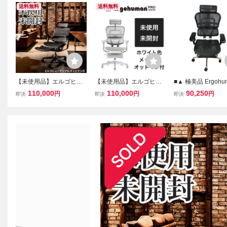
送料無料
送料無料
【未使用品】エルゴヒュ
【未使用品】エルゴヒュ
■▲ 極美品 Ergohum
ーマン プロ 2Ergohuman
ーマン プロ2 Ergohuman
o2 エルゴヒューマ
110,000
110,000
90,250
円
円
円
即決
即決
即決
Pro オフィスチェア EHP
Pro オフィスチェア EHP
ィスチェア メッシ
2-LPL-DR-BF-BK（2025
2-LPL-DR-GF-WH（2025
トレスト リクライ
年新型）
年新型）
高機能チェア 2707