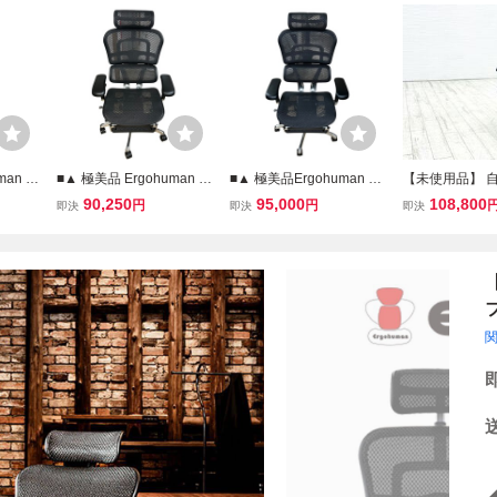
an Pr
■▲ 極美品 Ergohuman Pr
■▲ 極美品Ergohuman Pr
【未使用品】 
ン オフ
o2 エルゴヒューマン オフ
o2 エルゴヒューマン オフ
エルゴヒューマ
90,250
95,000
108,800
円
円
即決
即決
即決
ュ フッ
ィスチェア デスクチェア
ィスチェア メッシュ フッ
中古 ergohuma
ニング
メッシュ フットレスト 黒
トレスト付 デスクチェア
中古オフィス家
044
2707068
2723860
ーム ブラック 
ッキング付