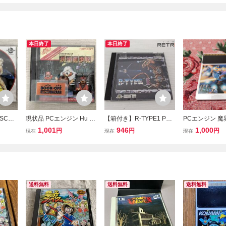
本日終了
本日終了
SCD
現状品 PCエンジン Hu 妖
【箱付き】R-TYPE1 PC
PCエンジン 
説
怪道中記
エンジン PCE
1,001
946
1,000
円
円
円
現在
現在
現在
送料無料
送料無料
送料無料