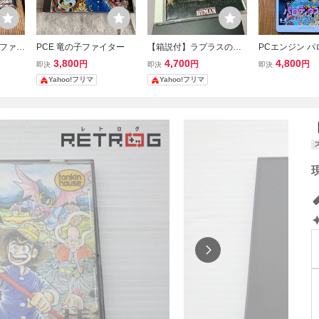
子ファイ
PCE 竜の子ファイター
【箱説付】ラプラスの魔
PCエンジン 
ンキン
PCエンジン PCE
だ！
3,800
4,700
4,800
円
円
円
即決
即決
即決
Yahoo!フリマ
Yahoo!フリマ