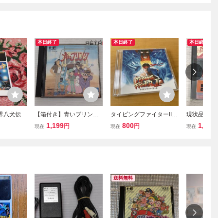
本日終了
本日終了
本日終了
魔界八犬伝
【箱付き】青いブリンク
タイピングファイターII P
現状品 PCエ
PCエンジン PCE
Cエンジン アプコム
怪道中記
1,199
800
1,001
円
円
現在
現在
現在
送料無料