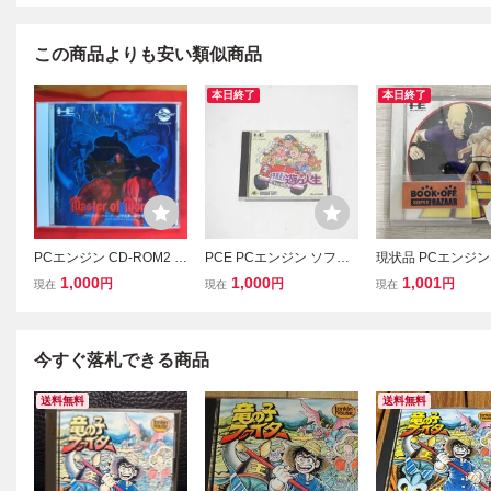
この商品よりも安い類似商品
本日終了
本日終了
PCエンジン CD-ROM2 マ
PCE PCエンジン ソフト
現状品 PCエンジン
スターオブモンスターズ
遊々人生
コブラ 黒竜王の伝
1,000
1,000
1,001
円
円
円
現在
現在
現在
Master of Monsters
今すぐ落札できる商品
送料無料
送料無料