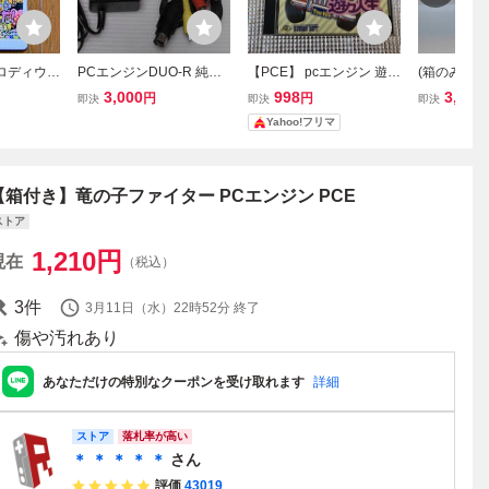
パロディウス
PCエンジンDUO-R 純正A
【PCE】 pcエンジン 遊々
(箱のみ) N
Cアダプタと純正AVケー
人生
ン コアグラ
3,000
998
3,999
円
円
即決
即決
即決
ブル1組
PCE PC En
Yahoo!フリマ
RAFX2
【箱付き】竜の子ファイター PCエンジン PCE
ストア
1,210
円
現在
（税込）
3
件
3月11日（水）22時52分
終了
傷や汚れあり
あなただけの特別なクーポンを受け取れます
詳細
ストア
落札率が高い
＊ ＊ ＊ ＊ ＊
さん
評価
43019