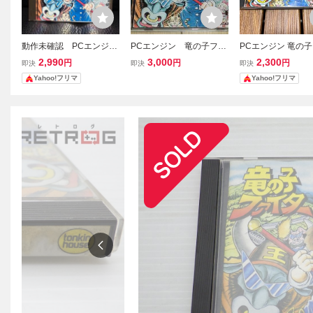
動作未確認 PCエンジン
PCエンジン 竜の子ファ
PCエンジン 竜の
竜の子ファイター HuCA
イター トンキンハウ
ター HuCARD ト
2,990
3,000
2,300
円
円
円
即決
即決
即決
RD トンキンハウス ハ
ス 宮下あきら
ハウス
Yahoo!フリマ
Yahoo!フリマ
ガキ付