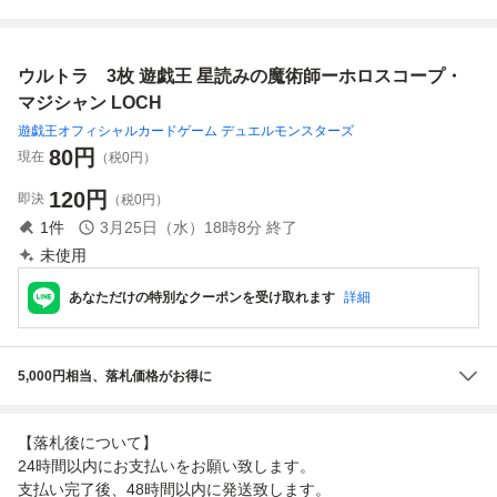
ルトラ LOCH-JP0
ン ウルトラ LOC
ロスコープ マジシ
ホロスコープ・マ
14
H
ャン LOCH-JP014
ジシャン LOCH
ウルトラ
ウルトラレア
ウルトラ 3枚 遊戯王 星読みの魔術師ーホロスコープ・
即決
マジシャン LOCH
遊戯王オフィシャルカードゲーム デュエルモンスターズ
80
円
現在
（税0円）
120
円
即決
（税0円）
1
件
3月25日（水）18時8分
終了
未使用
あなただけの特別なクーポンを受け取れます
詳細
5,000円相当、落札価格がお得に
【落札後について】
24時間以内にお支払いをお願い致します。
支払い完了後、48時間以内に発送致します。