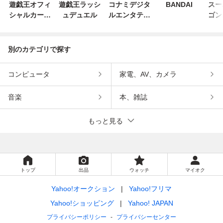
遊戯王オフィ
遊戯王ラッシ
コナミデジタ
BANDAI
スー
シャルカード
ュデュエル
ルエンタテイ
ゴン
ゲーム デュエ
ンメント
ー
ルモンスター
ズ
別のカテゴリで探す
コンピュータ
家電、AV、カメラ
音楽
本、雑誌
もっと見る
トップ
出品
ウォッチ
マイオク
Yahoo!オークション
Yahoo!フリマ
Yahoo!ショッピング
Yahoo! JAPAN
プライバシーポリシー
プライバシーセンター