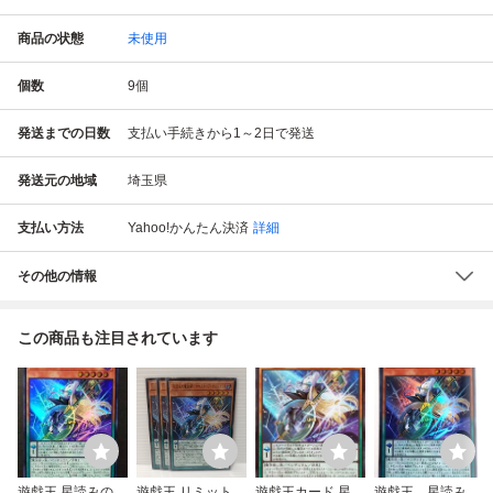
商品の状態
未使用
個数
9
個
発送までの日数
支払い手続きから1～2日で発送
発送元の地域
埼玉県
支払い方法
Yahoo!かんたん決済
詳細
その他の情報
この商品も注目されています
遊戯王 星読みの魔
遊戯王 リミットオ
遊戯王カード 星読
遊戯王 星読みの