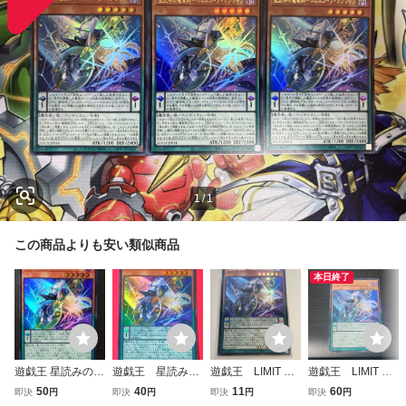
1
/
1
この商品よりも安い類似商品
本日終了
遊戯王 星読みの魔
遊戯王 星読みの
遊戯王 LIMIT OV
遊戯王 LIMIT OV
術師－ホロスコー
魔術師－ホロスコ
ER COLLECTION
ER COLLECTION
50
40
11
60
即決
円
即決
円
即決
円
即決
円
プ・マジシャン ウ
ープ・マジシャ
星読みの魔術師 ホ
星読みの魔術師-