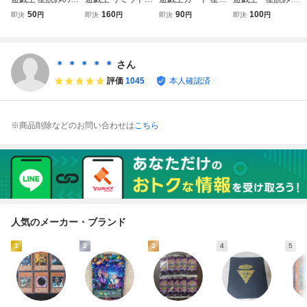
術師－ホロスコー
ーバーコレクショ
みの魔術師－ホロ
魔術師－ホロスコ
50
160
90
100
即決
円
即決
円
即決
円
即決
円
プ・マジシャン ウ
ン ヒーローズ 星
スコープ・マジシ
ープ・マジシャ
ルトラ LOCH-JP0
読みの魔術師-ホロ
ャン(ウルトラレ
ン ウルトラ LO
14
スコープ・マジシ
ア) LIMIT OVER C
CH
ャン ウルトラレア
OLLECTION - TH
＊ ＊ ＊ ＊ ＊
さん
3枚セット①
E HEROES -（LO
評価
1045
本人確認済
CH）
※商品削除などのお問い合わせは
こちら
人気のメーカー・ブランド
1
2
3
4
5