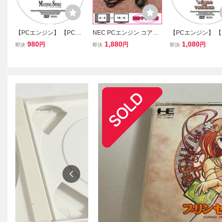
【PCエンジン】 【PCE
NEC PCエンジン コアグ
【PCエンジン】 【
CDROM2】 マージャン・
ラフィックス DUO 用 HD
CDROM2】 ウイ
980
1,880
1,080
円
円
円
即決
即決
即決
ソード プリンセス・クエ
MIコンバーター ステレオ
サンダー 【攻略DV
スト外伝 【攻略DVD】
画像サイズ切替 AVケーブ
ル代用可 PC Engine