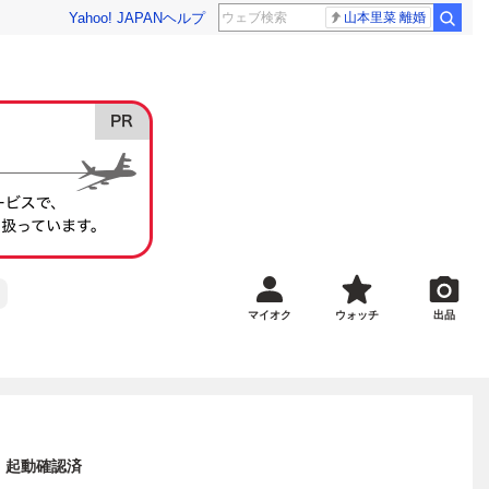
Yahoo! JAPAN
ヘルプ
山本里菜 離婚
マイオク
ウォッチ
出品
 起動確認済