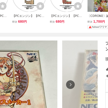
PCE
【PCエンジン】 【PCE
【PCエンジン】 【PCE
〔CDROM2〕
ンズオブ
CDROM2】 フォーセット
CDROM2】 ゲートオブサ
ュー PCエン
680
680
1,700
円
円
円
即決
即決
即決
D】
アムール 【攻略DVD】
ンダー 【攻略DVD】
Yahoo!フリマ