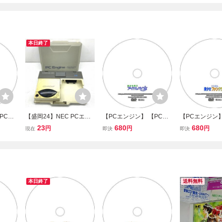
本日終了
PCE
【盛岡24】NEC PCエン
【PCエンジン】 【PCE
【PCエンジン】
トオブサ
ジン インターフェースユ
CDROM2】 美少女雀士
CDROM2】 C
23
680
680
円
円
円
現在
即決
即決
】
ニット IFU-30A ※同梱不
アイドルパイ 【攻略DV
女ファンクラブ
可【ジャンク品/80】
D】
D】
本日終了
送料無料