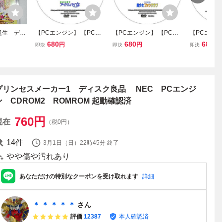
誕生 デビ
【PCエンジン】 【PCE
【PCエンジン】 【PCE
【PCエンジ
ジン
CDROM2】 美少女雀士
CDROM2】 CD花札 美少
CDROM2
680
680
680
円
円
円
即決
即決
即決
アイドルパイ 【攻略DV
女ファンクラブ 【攻略DV
ん 美少女中
D】
D】
VD】
プリンセスメーカー1 ディスク良品 NEC PCエンジ
ン CDROM2 ROMROM 起動確認済
760
円
現在
（税0円）
14
件
3月1日（日）22時45分
終了
やや傷や汚れあり
あなただけの特別なクーポンを受け取れます
詳細
＊ ＊ ＊ ＊ ＊
さん
評価
12387
本人確認済