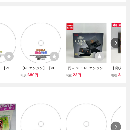
本日終了
 【PCE
【PCエンジン】 【PCE
1円～ NEC PCエンジンコ
【現状】PC
D花札 美少
CDROM2】 CDまあじゃ
ア グラフィックス2 PI-TG
郎活劇 HuC
680
23
330
円
円
円
即決
現在
現在
 【攻略DV
ん 美少女中心派 【攻略D
7
ドソン Hu
VD】