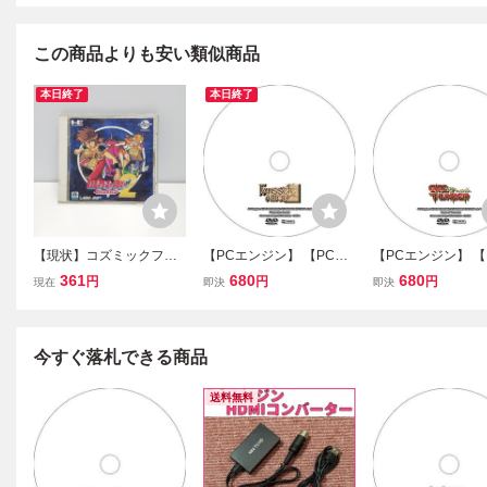
この商品よりも安い類似商品
本日終了
本日終了
【現状】コズミックファ
【PCエンジン】 【PCE
【PCエンジン】 【
ンタジー2 PCエンジン C
CDROM2】 フォーセット
CDROM2】 ゲー
361
680
680
円
円
円
現在
即決
即決
D-ROM2 冒険少年バン C
アムール 【攻略DVD】
ンダー 【攻略DVD
DROM
今すぐ落札できる商品
送料無料