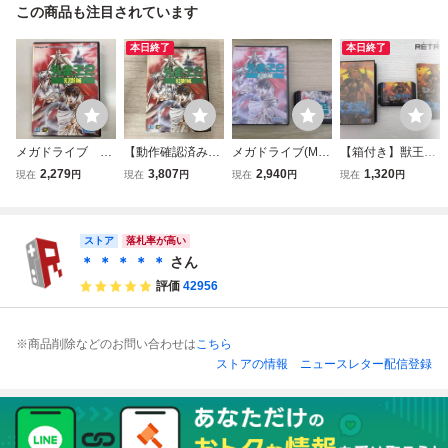
この商品も注目されています
本日終了
本日終了
メガドライブ 孔
【動作確認済み】
メガドライブ(MD)
【箱付き】獣王記
雀王2 説明書なし
MD 孔雀王2
「孔雀王２」（外
メガドライブ MD
2,279
3,807
2,940
1,320
現在
円
現在
円
現在
円
現在
円
箱・説明書 付き)
ストア
落札率が高い
＊ ＊ ＊ ＊ ＊
さん
評価
42956
※商品削除などのお問い合わせは
こちら
ストアの情報
ニュースレター配信登録