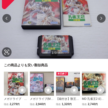
1
/
3
この商品よりも安い類似商品
本日終了
メガドライブ 孔
メガドライブ(MD)
【箱付き】獣王記
MD 孔雀王2 幻影
雀王2 説明書なし
「孔雀王２」（外
メガドライブ MD
城 メガドライブ
2,279
2,940
1,320
2,740
現在
円
現在
円
現在
円
現在
円
箱・説明書 付き)