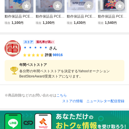
動作保証品 PCE P
動作保証品 PCE P
動作保証品 PCE P
動作保証品 PCE P
Cエンジン SUPE
Cエンジン SUPE
Cエンジン CD-RO
Cエンジン SUPE
1,100
1,100
1,430
1,540
現在
円
現在
円
現在
円
現在
円
R CD-ROM2 とき
R CD-ROM2 サー
M2 Huカード スー
R CD-ROM2 マー
めきメモリアル 箱
クI・II Xak 箱説帯
パーシステムカー
シャル チャンピオ
説帯付【PP
付【PP
ド SUPER SYSTE
ン 箱説付【PP
ストア
M CARD Ver.3.0
落札率が高い
箱説付【PP
＊ ＊ ＊ ＊ ＊
さん
評価
98916
年間ベストストア
各分野の年間ベストストアを決定するYahoo!オークション
BestStoreAward受賞ストアになります。
※商品削除などのお問い合わせは
こちら
ストアの情報
ニュースレター配信登録