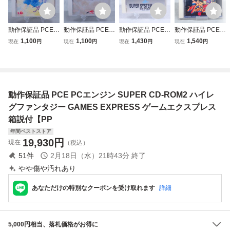
動作保証品 PCE P
動作保証品 PCE P
動作保証品 PCE P
動作保証品 PCE P
Cエンジン SUPE
Cエンジン SUPE
Cエンジン CD-RO
Cエンジン SUPE
1,100
1,100
1,430
1,540
現在
円
現在
円
現在
円
現在
円
R CD-ROM2 とき
R CD-ROM2 サー
M2 Huカード スー
R CD-ROM2 マー
めきメモリアル 箱
クI・II Xak 箱説帯
パーシステムカー
シャル チャンピオ
説帯付【PP
付【PP
ド SUPER SYSTE
ン 箱説付【PP
M CARD Ver.3.0
箱説付【PP
動作保証品 PCE PCエンジン SUPER CD-ROM2 ハイレ
グファンタジー GAMES EXPRESS ゲームエクスプレス
箱説付【PP
年間ベストストア
19,930
円
現在
（税込）
51
件
2月18日（水）21時43分
終了
やや傷や汚れあり
あなただけの特別なクーポンを受け取れます
詳細
5,000円相当、落札価格がお得に