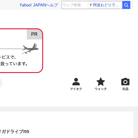
Yahoo! JAPAN
ヘルプ
阿波おどりで不適切な動画
マイオク
ウォッチ
出品
メガドライブ/05