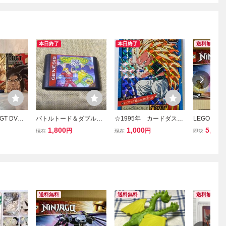
本日終了
本日終了
送料無料
T DVD-
バトルトード＆ダブルド
☆1995年 カードダス
LEGO レゴ 
 BOX GT編
ラゴン Battletoads and d
ドラゴンボールZ スーパ
ャゴー 闇の
1,800
1,000
5,800
円
円
現在
現在
即決
ouble dragon メガドライ
ーバトル SPカード
ー・ドラゴン
ブ
№540 『ゴテンクス』
イド NINJAG
箱出し品 Carddass
Dragon
DRAGON BALL Z
送料無料
送料無料
送料無料