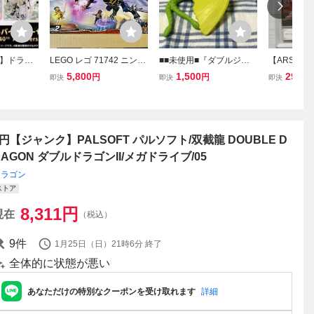
】ドラゴ
LEGO レゴ 71742 ニンジ
■■未使用■『ダブルジッ
【ARS鑑定
パーダイバ
ャゴー 闇の大帝 オーバ
プ ミニチュアフィギュ
エナジーマ
5,800
1,500
29,80
円
円
即決
即決
即決
トバインダ
ー・ドラゴン 未開封品 ロ
ア・バーガーキング ミー
E01-05 
ON BALL
イド NINJAGO Overlord
ルトイ・ヒックとドラゴ
フュージョン
y Edition-
Dragon
ン・How to Train Your Dr
A ARS10
agon』双頭の龍
マーカーパ
1円【ジャンク】PALSOFT パルソフト/双截龍 DOUBLE D
RAGON ダブルドラゴンII/メガドライブ/05
ドラゴン
ストア
8,311
円
現在
（税込）
9
件
1月25日（日）21時6分
終了
全体的に状態が悪い
あなただけの特別なクーポンを受け取れます
詳細