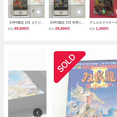
【ARS鑑定 10】エナジー
【ARS鑑定 10】世界に1
デュエルマスターズ
マーカー 孫悟空 E01-05
枚 エナジーマーカー 孫悟
龍 サッヴァーク★
89,800
29,800
1,300
円
円
円
即決
即決
即決
★ パラレル ドラゴンボー
空：GT E03-05 ドラゴン
ン娘
ル フュージョンワールド
ボール フュージョンワー
PSA BGS ARS10 鑑定品
ルド PSA BGS ARS10 鑑
DRAGON BALL
定品 DRAGON BALL