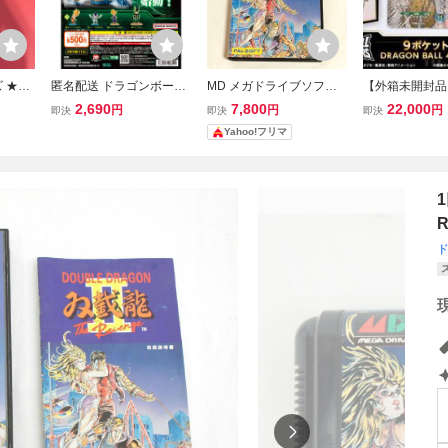
 ★煌
匿名配送 ドラゴンボール
MD メガドライブソフト
【外箱未開封品
ドラゴ
DRAGON BALL DUAL B
ダブルドラゴンII 双截龍II
ンボール スー
2,690
7,800
22,000
円
円
円
即決
即決
即決
URST デュアルバースト
THE REVENGE 箱付き
ーズ 9ポケッ
Yahoo!フリマ
全4種 コンプリート ガチ
説明書なし DOUBLE D
ーセット-DRAG
ャ フィギュア バンダイ
RAGON2
40th Anniversar