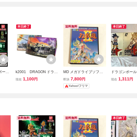
本日終了
送料無料
本日終了
ボール
k2001 DRAGON ドラゴ
MD メガドライブソフト
ドラゴンボールG
AL B
ン アメリカ M-46 パット
ダブルドラゴンII 双截龍II
BOX DRAGON
1,100
7,800
1,311
円
円
円
現在
即決
現在
ースト
ン 105mm Sturmhaubitze
THE REVENGE 箱付き
Yahoo!フリマ
 ガチ
Sd.Kfz.142/2 突撃榴弾砲
説明書なし DOUBLE D
ダイ
1/35 プラモデル(65)
RAGON2
送料無料
送料無料
本日終了