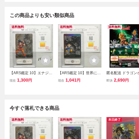
この商品よりも安い類似商品
送料無料
送料無料
送料無料
【ARS鑑定 10】エナジー
【ARS鑑定 10】世界に1
匿名配送 ドラゴン
マーカー 孫悟空 E01-05
枚 エナジーマーカー 孫悟
DRAGON BALL DU
1,300
1,041
2,690
円
円
円
現在
現在
即決
★ パラレル ドラゴンボー
空：GT E03-05 ドラゴン
URST デュアルバ
ル フュージョンワールド
ボール フュージョンワー
全4種 コンプリート
PSA BGS ARS10 鑑定品
ルド PSA BGS ARS10 鑑
ャ フィギュア バン
DRAGON BALL
定品 DRAGON BALL
今すぐ落札できる商品
送料無料
送料無料
本日終了