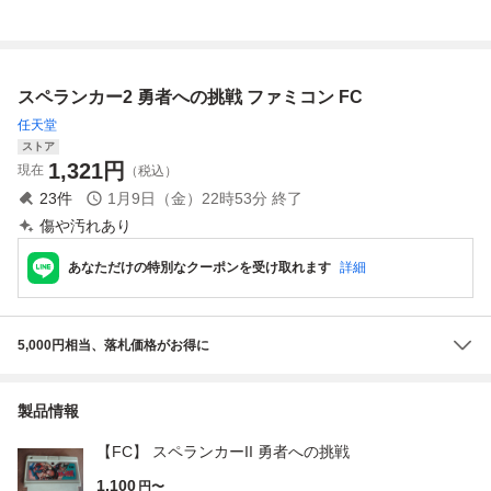
カー ソフト
電池消耗によるセ
ーブ未保証 ジャン
ク
スペランカー2 勇者への挑戦 ファミコン FC
任天堂
ストア
1,321
円
現在
（税込）
23
件
1月9日（金）22時53分
終了
傷や汚れあり
あなただけの特別なクーポンを受け取れます
詳細
5,000円相当、落札価格がお得に
製品情報
【FC】 スペランカーII 勇者への挑戦
1,100
円〜