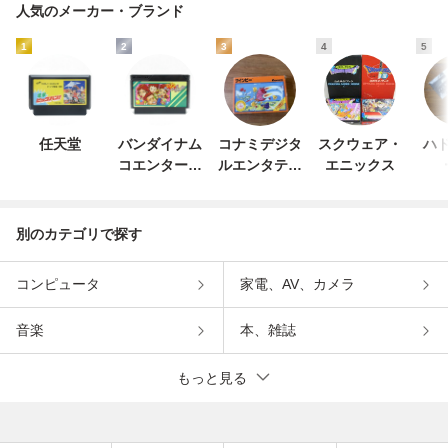
人気のメーカー・ブランド
1
2
3
4
5
任天堂
バンダイナム
コナミデジタ
スクウェア・
ハド
コエンターテ
ルエンタテイ
エニックス
インメント
ンメント
別のカテゴリで探す
コンピュータ
家電、AV、カメラ
音楽
本、雑誌
もっと見る