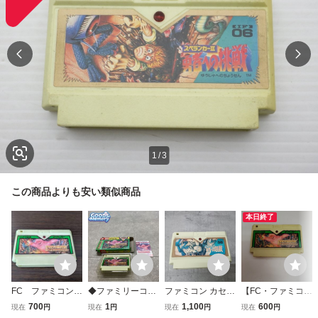
1
/
3
この商品よりも安い類似商品
本日終了
FC ファミコン
◆ファミリーコン
ファミコン カセッ
【FC・ファミコ
スペランカー
ピューター/ファミ
ト スペランカーII
ン】 スペランカ
700
1
1,100
600
現在
円
現在
円
現在
円
現在
円
コン/FC スペラン
勇者への挑戦 内部
ー SPELUNKER