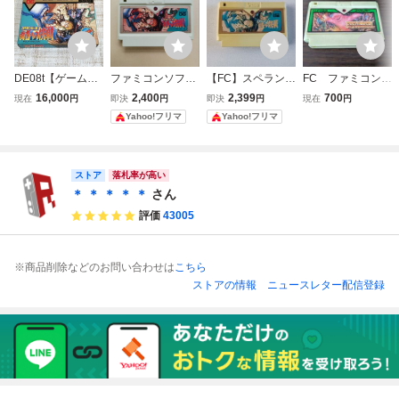
DE08t【ゲーム】
ファミコンソフト
【FC】スペランカ
FC ファミコン
FC ファミコン ス
スペランカーII 勇
ー2 勇者への挑戦
スペランカー
16,000
2,400
2,399
700
現在
円
即決
円
即決
円
現在
円
ペランカーII 勇者
者への挑戦 IREM
ファミコン 動作確
Yahoo!フリマ
Yahoo!フリマ
への挑戦 アイレム
アイレム スペラン
認済み
Irem 箱説付
カー2
ストア
落札率が高い
＊ ＊ ＊ ＊ ＊
さん
評価
43005
※商品削除などのお問い合わせは
こちら
ストアの情報
ニュースレター配信登録