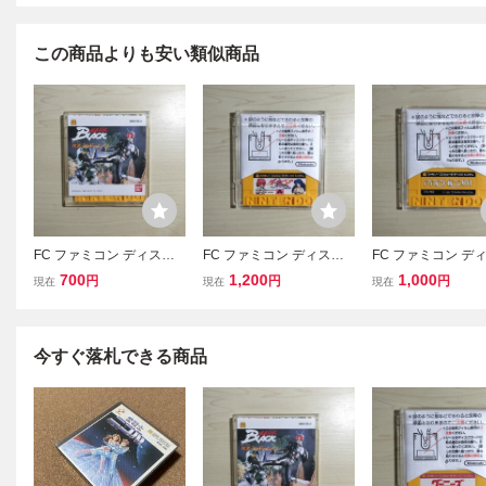
この商品よりも安い類似商品
FC ファミコン ディスク
FC ファミコン ディスク
FC ファミコン デ
システム ディスクカード
システム ディスクカード
システム ディスク
700
1,200
1,000
円
円
円
現在
現在
現在
/ 仮面ライダーBLACK 対
/ ダーティーペア
/ パチコン
決シャドームーン
今すぐ落札できる商品