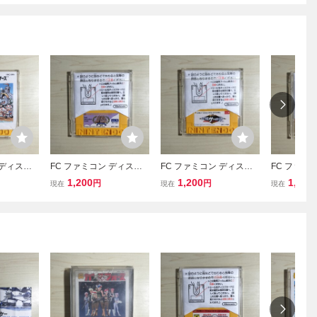
 ディスク
FC ファミコン ディスク
FC ファミコン ディスク
FC ファミ
スクカード
システム ディスクカード
システム ディスクカード
システム 
1,200
1,200
1,200
円
円
現在
現在
現在
オブラザー
/ ヌイーゼン
/ パルサーの光
/ 爆闘士 
ル