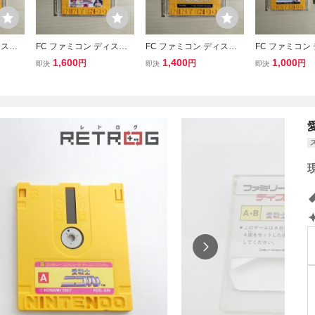
ィスク
FC ファミコン ディスク
FC ファミコン ディスク
FC ファミコン
カード
システム ディスクカード
システム ディスクカード
システム ディ
1,600
1,400
1,000
円
円
円
即決
即決
即決
/ ダーティーペア
/ パチコン
/ アイスホッケ