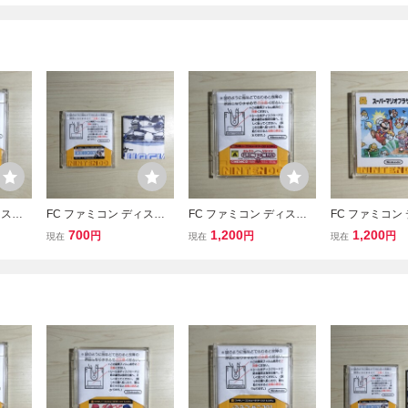
ィスク
FC ファミコン ディスク
FC ファミコン ディスク
FC ファミコン
カード
システム ディスクカード
システム ディスクカード
システム ディ
700
1,200
1,200
円
円
円
現在
現在
現在
/ アイスホッケー
/ エレクトリシャン
/ スーパーマリ
ズ / バレーボー