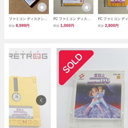
ファミコン ディスクシス
FC ファミコン ディスク
FC ファミコン デ
テム 新品未使用未開
システム ディスクカード
システム ディスク
8,999
1,000
2,800
円
円
円
即決
即決
即決
封 愛戦士ニコル
/ 仮面ライダーBLACK 対
/ グーニーズ
決シャドームーン