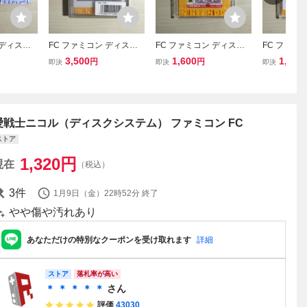
 ディスク
FC ファミコン ディスク
FC ファミコン ディスク
FC ファミ
スクカード
システム ディスクカード
システム ディスクカード
システム 
3,500
1,600
1,600
円
円
即決
即決
即決
ー
/ ガルフォース
/ エレクトリシャン
/ スーパー
ズ / バレ
愛戦士ニコル（ディスクシステム） ファミコン FC
ストア
1,320
円
現在
（税込）
3
件
1月9日（金）22時52分
終了
やや傷や汚れあり
あなただけの特別なクーポンを受け取れます
詳細
ストア
落札率が高い
＊ ＊ ＊ ＊ ＊
さん
評価
43030