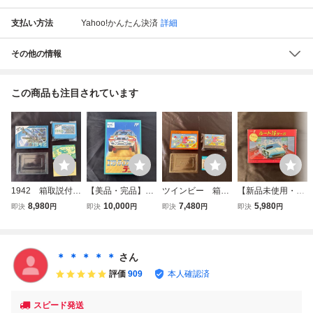
支払い方法
Yahoo!かんたん決済
詳細
その他の情報
この商品も注目されています
1942 箱取説付き
【美品・完品】エ
ツインビー 箱説
【新品未使用・完
完品 美品 FC
キサイティングラ
明書付き ファミ
品】ルート16ター
8,980
10,000
7,480
5,980
即決
円
即決
円
即決
円
即決
円
ファミコン CAP
リー ファミコ
コン FC コレク
ボ ファミコン
-19 ファミリー
ン FC コレクシ
ション品 レトロ
FC コレクター引
コンピューター
ョン品 レトロゲ
ゲーム 人気作
退 ファミリーコ
コレクター引退
ーム ファミリー
TWIN BEE ファ
ンピューター レ
＊ ＊ ＊ ＊ ＊
さん
レトロゲーム シ
コンピューター
ミリーコンピュー
トロゲーム 当時
評価
909
本人確認済
ューティングゲー
コレクター引退
ター コレクター
物
ム
引退
スピード発送