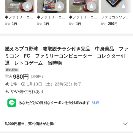
◆ファミリーコン
◆ファミリーコン
◆ファミリーコン
ファミコンソフト
ピューター/ファミ
ピューター/ファミ
ピューター/ファミ
FC ファミコン フ
1
1
1
250
現在
円
現在
円
現在
円
現在
円
コン/FC 燃えろ!!プ
コン/FC プロ野球
コン/FC スケバン
ァミリーコンピュ
ロ野球 ソフト
ファミリースタジ
刑事III 少女忍法帖
ーター ソフトのみ
アム ソフト
伝奇 ソフト
ケルナグール テレ
ビゲーム 昭和レト
燃えろプロ野球 箱取説チラシ付き完品 中身美品 ファ
ロ ナムコ ゲーム
カセット
ミコン FC ファミリーコンピューター コレクター引
退 レトロゲーム 当時物
匿名配送
980
円
即決
（税0円）
1
件
1月10日（土）23時52分
終了
やや傷や汚れあり
あなただけの特別なクーポンを受け取れます
詳細
5,000円相当、落札価格がお得に