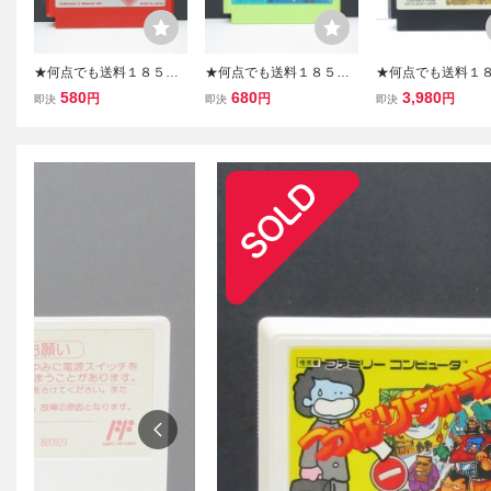
★何点でも送料１８５円
★何点でも送料１８５円
★何点でも送料１
★ ドンキーコング ファミ
★ ボコスカウォーズ ファ
★ キャプテンシル
580
680
3,980
円
円
円
即決
即決
即決
コン ツ3レ即発送 FC ソフ
ミコン ツ27レ即発送 FC
ァミコン チ32レ即
ト 動作確認済み
ソフト 動作確認済み
C ソフト 動作確認