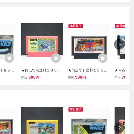
本日終了
本日終了
１８５円
★何点でも送料１８５円
★何点でも送料１８５円
★何点でも
ーズ STA
★ ぺんぎんくんWARS ウ
★ 飛龍の拳スペシャル フ
★ けっき
380
580
780
円
円
円
即決
即決
即決
ミコン チ9
ォーズ ファミコン ツ31レ
ァイティングウォーズ フ
ファミコン 
ソフト 動作
即発送 FC ソフト 動作確
ァミコン タ34レ即発送 F
C ソフト 
認済み
C ソフト 動作確認済み
本日終了