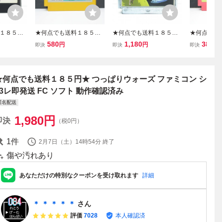
１８５円
★何点でも送料１８５円
★何点でも送料１８５円
★何点でも
シャル フ
★ スーパーマリオブラザ
★ スター・ウォーズ STA
★ ぺんぎん
580
1,180
380
円
円
円
即決
即決
即決
ォーズ フ
ーズ ファミコン ツ30レ即
R WARS ファミコン チ9
ォーズ ファ
即発送 FC
発送 FC ソフト 動作確認
レ即発送 FC ソフト 動作
即発送 FC
認済み
済み
確認済み
認済み
★何点でも送料１８５円★ つっぱりウォーズ ファミコン シ
13レ即発送 FC ソフト 動作確認済み
匿名配送
1,980
円
即決
（税0円）
1
件
2月7日（土）14時54分
終了
傷や汚れあり
あなただけの特別なクーポンを受け取れます
詳細
＊ ＊ ＊ ＊ ＊
さん
評価
7028
本人確認済