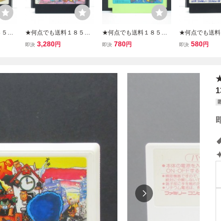
８５円
★何点でも送料１８５円
★何点でも送料１８５円
★何点でも送料
バー フ
★ モアイくん ファミコン
★ ボコスカウォーズ ファ
★ 飛龍の拳スペ
3,280
780
580
円
円
円
即決
即決
即決
発送 F
チ44レ即発送 FC ソフト
ミコン ソ27レ即発送 FC
ァイティングウ
済み
動作確認済み
ソフト 動作確認済み
ァミコン ツ6レ
ソフト 動作確