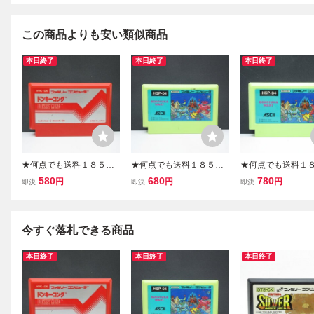
この商品よりも安い類似商品
本日終了
本日終了
本日終了
★何点でも送料１８５円
★何点でも送料１８５円
★何点でも送料１
★ ドンキーコング ファミ
★ ボコスカウォーズ ファ
★ ボコスカウォー
580
680
780
円
円
円
即決
即決
即決
コン ツ3レ即発送 FC ソフ
ミコン ツ27レ即発送 FC
ミコン ソ27レ即発送
ト 動作確認済み
ソフト 動作確認済み
ソフト 動作確認済
今すぐ落札できる商品
本日終了
本日終了
本日終了