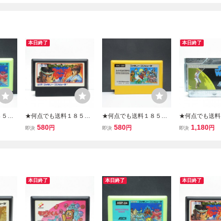
本日終了
本日終了
８５円
★何点でも送料１８５円
★何点でも送料１８５円
★何点でも送料
ズ ファ
★ 飛龍の拳スペシャル フ
★ スーパーマリオブラザ
★ スター・ウォ
580
580
1,180
円
円
円
即決
即決
即決
 FC
ァイティングウォーズ フ
ーズ ファミコン ツ30レ即
R WARS ファ
み
ァミコン ツ6レ即発送 FC
発送 FC ソフト 動作確認
レ即発送 FC 
ソフト 動作確認済み
済み
確認済み
本日終了
本日終了
本日終了