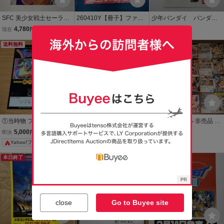
SFC 美少女戦士セーラー
260410Y【冊子】ファミ
少年バンダイ バンダイ
ムーン ドラゴンボー
コンスペースワールド’93
ニュース ファミコン スー
4,780
13,844
5,468
現在
円
現在
円
即決
円
ル スラムダンク チラ
オフィシャル ゲームソフ
パーファミコン ドラゴ
シ カタログ パンフレ
送料無料
トカタログ ファミコン通
送料無料
ンボールZ 他 チラシ カ
ット フライヤー ゲー
信 編集部責任編集 1993
タログ 1991.12
ム 販促 ファミコン
年 任天堂
①当時物 ファミコン 販促
②当時物 ファミコン 販促
ドラゴンボール 非売品 店
用チラシ ドラゴンクエス
用チラシ ドラゴンクエス
頭用見本 ジャケット 13種
5,000
5,000
13,000
即決
円
即決
円
即決
円
FC ドラクエ1 エニックス
FC ドラクエ1 エニックス
鳥山明 検プレイステーシ
Yahoo!フリマ
Yahoo!フリマ
ョン サターン
本日終了
本日終了
送料無料
close
Go to Buyee site