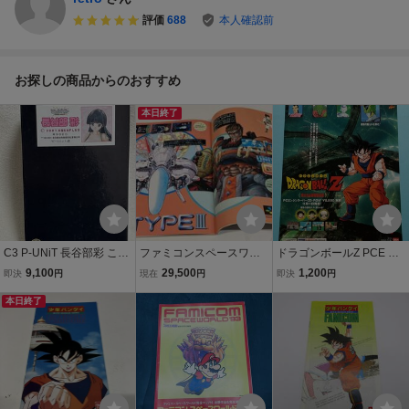
評価
688
本人確認前
お探しの商品からのおすすめ
本日終了
C3 P-UNiT 長谷部彩 こみ
ファミコンスペースワー
ドラゴンボールZ PCE 当
っくパーティー ピーユニ
ルド93 資料 任天堂 チ
時物 雑誌広告 Dragon Bal
9,100
29,500
1,200
即決
円
現在
円
即決
円
ット JAF-CON 2001
ラシ カタログ パンフ
l Z PCエンジン 1994年 レ
夏 ジャフコン 下着 ガ
本日終了
レット フライヤー ゲ
トロゲーム 雑誌切り抜き
レージキット レジンキャ
ーム 販促 アンダーカ
チラシ/ポスター風デザイ
スト DI
バーコップス
ン