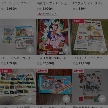
ドラゴンボールZ スパー
高橋名人 ファミコン 広告
FC ファミコン スマッシ
キングネオ DRAGON B
チラシ ハドソン FAMICO
ュピンポン マリオゴル
2,980
5,000
880
現在
円
即決
円
現在
円
ALL wii 流通販売店用 チ
M Family Computer
フ チラシ カタログ
Yahoo!フリマ
ラシ カタログ ゲー
フライヤー パンフレッ
ム 販促 任天堂 非売
ト 販促 任天堂
本日終了
品 パンフレット
◯FC ドンキーコングJ
（管理番号P2416）非売
ファイナルファンタジ
R. スーパーマリオブラ
品ゲーム販促ポスター
ー 希少 店舗用 スク
1,799
37,000
29,800
現在
円
現在
円
現在
円
ザーズ3 ドラゴンボール
ゲームボーイ用ソフト
ウェアプレス フライヤ
神龍の謎ゲームマテリア
本日終了
「ドラゴンボールＺ 伝説
送料無料
ー PS チラシ カタロ
送料無料
ル 説明書のみ 何本
の超戦士たち」 １枚
グ プロモーション 非
でも同梱OK◯
売品 販促 ゲーム
ファミコンソフト道場
ドラゴンボール ファミコ
匿名送料無料 ★☆ファミ