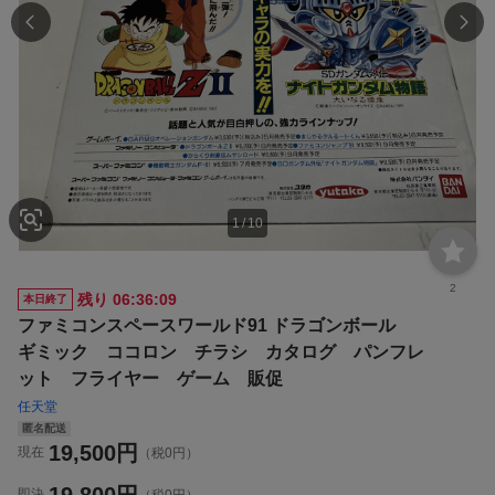
1
/
10
2
残り
06:36:08
本日終了
ファミコンスペースワールド91 ドラゴンボール
ギミック ココロン チラシ カタログ パンフレ
ット フライヤー ゲーム 販促
任天堂
匿名配送
19,500
円
現在
（税0円）
19,800
円
即決
（税0円）