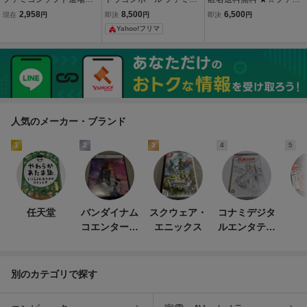
ことぶきや スーパーマ
ンソフトの説明書のみ
コンちらし 非売品 カタロ
2,958
8,500
6,500
現在
円
即決
円
即決
円
リオブラザーズ ファミ
グ 希少 スーパーチャイニ
Yahoo!フリマ
コン FC チラシ 販
ーズ ★ナムコ １９８６ ☆
促 非売品 カタログ
☆即決！２００１年の大
パンフレット 任天堂
人たちへ。
人気のメーカー・ブランド
1
2
3
4
5
任天堂
バンダイナム
スクウェア・
コナミデジタ
コエンターテ
エニックス
ルエンタテイ
インメント
ンメント
別のカテゴリで探す