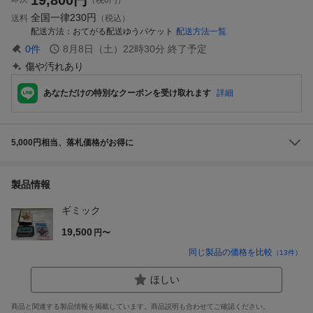
全国一律
230円
送料
（税込）
配送方法
おてがる配送ゆうパケット
配送方法一覧
0
件
8月8日（土）22時30分
終了予定
傷や汚れあり
あなただけの特別なクーポンを受け取れます
詳細
5,000円相当、落札価格がお得に
製品情報
ギミック
19,500
円〜
同じ製品の価格を比較
（
13
件）
ほしい
商品と関連する製品情報を掲載しています。商品説明も合わせてご確認ください。