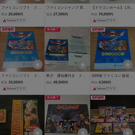
ファミコンソフト ドラ
ファミコンジャンプ 英雄
【ドラゴンボール】 LSI
ゴンクエスト1 販売チラ
列伝 FC ファミコン 販
ピラフの逆襲 たおせ！
20,000
27,500
76,000
即決
円
現在
円
即決
円
シ
促 非売品 プロモーシ
ピッコロ大魔王 ゲーム
Yahoo!フリマ
Yahoo!フリマ
ョン チラシ 下敷き D
ウォッチ レトロ
RAGON BALL 北斗の拳
送料無料
本日終了
送料無料
聖闘士星矢
ファミコンソフト ドラ
希少 通知書付き ドラ
当時物 ファミコン 販促用
ゴンクエスト2 販売チラ
ゴンクエストⅡ ファミコ
チラシ ドラゴンクエスト
10,000
49,500
4,500
即決
円
現在
円
即決
円
シ
ン エニックス チラシ カタ
2 FC ドラクエ2 エニック
Yahoo!フリマ
Yahoo!フリマ
ログ フライヤー パン
ス 悪霊の神々
フレット 販促 非売品F
本日終了
送料無料
C 当時物