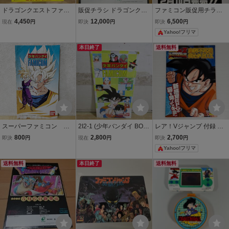
ドラゴンクエストファン
販促チラシ ドラゴンクエ
ファミコン販促用チラシ
タジア Dragon quest E
スト ENIX ファミコン エ
ドラゴンクエストⅢ 当時
4,450
12,000
6,500
現在
円
即決
円
即決
円
NIX ソニー チラシ カ
ニックス ドラクエ
物
Yahoo!フリマ
タログ フライヤー パ
ンフレット 販促
本日終了
送料無料
スーパーファミコン ド
2I2-1 (少年バンダイ BO
レア！Vジャンプ 付録 ド
ラゴンボール 少年バン
Y'S BANDAI NEWS FAMI
ラゴンボールZ 遥かなる
800
2,800
2,700
即決
円
現在
円
即決
円
ダイ チラシ
COM) ドラゴンボール 販
悟空伝説
Yahoo!フリマ
促 チラシ ファミコン
送料無料
本日終了
送料無料