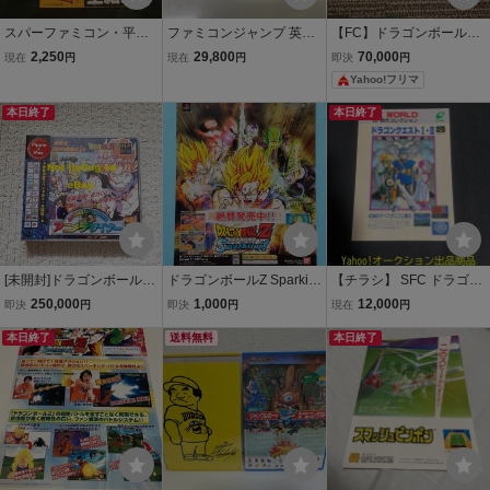
スパーファミコン・平成
ファミコンジャンプ 英雄
【FC】ドラゴンボール7
８年・ドラゴンボールＺ
列伝 FC ファミコン 販
本セット コンプリート
2,250
29,800
70,000
現在
円
現在
円
即決
円
登場キャラクター全紹
促 非売品 プロモーシ
ファミコンソフト
Yahoo!フリマ
介・スーパーマリオＲＰ
ョン チラシ 下敷き D
Ｇ・発売直前攻略スペシ
RAGON BALL 北斗の拳
本日終了
本日終了
ャル・Vジャンプ付録
聖闘士星矢
[未開封]ドラゴンボールZ
ドラゴンボールZ Sparkin
【チラシ】 SFC ドラゴン
アニメデザイナー Pippin
g! PS2 雑誌広告 DRAGO
クエストⅠ・Ⅱ 1993年 E
250,000
1,000
12,000
即決
円
即決
円
現在
円
Bandai 1996年
N BALL Z Sparking! プレ
NIX 二つ折り A4 チキチキ
本日終了
イステーション2 ゲーム
送料無料
モンスターズ エニックス
本日終了
雑誌切り抜き チラシ/ポス
ワールド カタログ パンフ
ター風デザイン
レット CP035