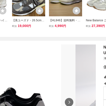
◆ハイカ
【美ユーズド・26.5cm】
【HL846】送料無料・新
New Balanc
cm/
New Balance ニューバラ
品未使用！！ニューバラ
ンス U992720 
19,000
4,990
27,390
円
円
円
即決
即決
即決
ンス M991UKF
ンス new balance ランニ
2 ローカット
ングシューズ スニーカー
シューズ メンズ
/ M5203TS.2E / 定価8910
ベージュ 26.5c
円 26.5ｃｍ
U