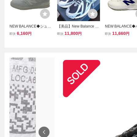
NEW BALANCE◆シュー
【美品】New Balance ニ
NEW BALANCE
ズ/26.5cm/WHT/UGC574
ューバランス U1906RCL
ットスニーカー/26.5
6,160
11,800
11,660
円
円
円
即決
即決
即決
JW/ゴルフシューズ スパ
GRAY 26.5cm US8.5
WHT/TSHOWB1//
イクレス//