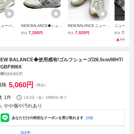
e ニューバラ
NEW BALANCE◆シュー
NEW BALANCE ニュー M
ニューバランス
USA製 99
ズ/26.5cm/WHT/MS42TW
1906RQ スニーカー ロー
ance） ス
7,260
7,920
7,300
円
円
即決
即決
即決
スニーカー
T2//
カット シューズ 箱付き
ーツシューズ 
Yahoo!
 カーキ×
ストリート カジュアル メ
イズ 26
m
ンズ 26.5cm ホワイト グ
リーン 靴 B15399◆
NEW BALANCE◆使用感有/ゴルフシューズ/26.5cm/WHT/
GBF996X
年間ベストストア
5,060
円
価格
（税込）
1
件
1月2日（金）16時9分
終了
やや傷や汚れあり
あなただけの特別なクーポンを受け取れます
詳細
ストア