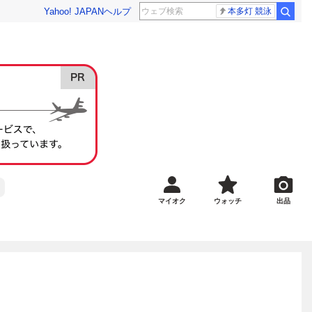
Yahoo! JAPAN
ヘルプ
本多灯 競泳
マイオク
ウォッチ
出品