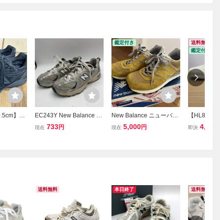
鑑定付き
送料無料
鑑定付き
5cm】Ne
EC243Y New Balance ニ
New Balance ニューバラ
【HL846
ニューバラン
ューバランス MR530 メ
ンス ML574 VMI スニーカ
品未使用！
733
5,000
4,990
円
円
現在
現在
即決
ンズ ランニングシューズ
ー マスタード 26.5cm
ンス new b
スニーカー US8.5 26.5cm
ングシュー
シルバー ホワイト
/ M5203TS
円 26.5ｃｍ
送料無料
本日終了
送料無料