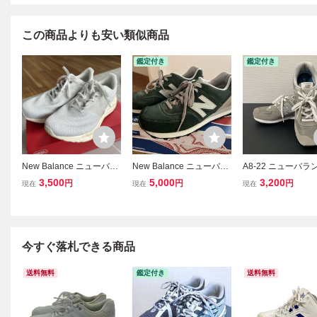
この商品よりも安い類似商品
鑑定付き
鑑定付き
New Balance ニューバラ
New Balance ニューバラ
A8-22 ニューバラン
ンス スニーカー フィット
ンス ML574VFOグリーン
w Balance スニー
3,500
5,000
3,200
円
円
円
現在
現在
現在
ネスランニング 26.5cm M
スニーカー 26.5cm
574EGG 26.5cm
ARISFY4 2Eホワイト ラ
D クラシック グレ
ンニングシューズ
セックス 靴 シュー
番
今すぐ落札できる商品
送料無料
鑑定付き
送料無料