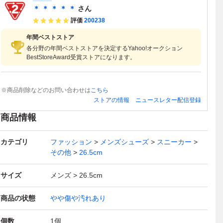
＊ ＊ ＊ ＊ ＊
さん
評価
200238
年間ベストストア
各分野の年間ベストストアを決定するYahoo!オークション
BestStoreAward受賞ストアになります。
※商品削除などのお問い合わせは
こちら
ストアの情報
ニュースレター配信登録
商品情報
カテゴリ
ファッション
メンズシューズ
スニーカー
その他
26.5cm
サイズ
メンズ
26.5cm
商品の状態
やや傷や汚れあり
個数
1
個