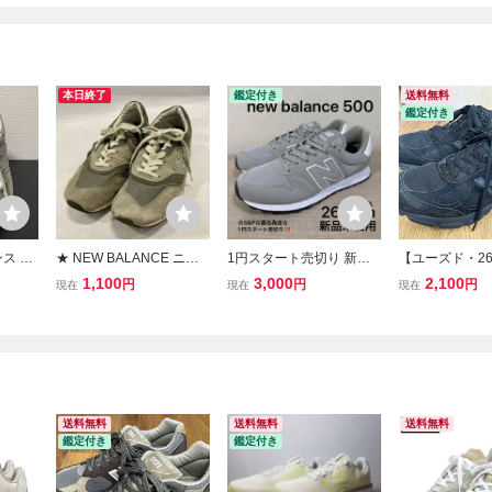
本日終了
鑑定付き
送料無料
鑑定付き
ス Ne
★ NEW BALANCE ニュ
1円スタート売切り 新品
【ユーズド・26.
カー ML
ーバランス スニーカー 99
未使用 26.5cm US8.5 完
w Balance 
1,100
3,000
2,100
円
円
円
現在
現在
現在
 ワイズ
7 スエード メッシュ ロー
売品 new balance ニュー
ス M990BB4
ー ユニ
カット スポーツ M997GY
バランス GM500 500 ス
ズ 定
USA製 グレー系 26.5cm
ニーカー シューズ
メンズ レディース
送料無料
送料無料
送料無料
鑑定付き
鑑定付き