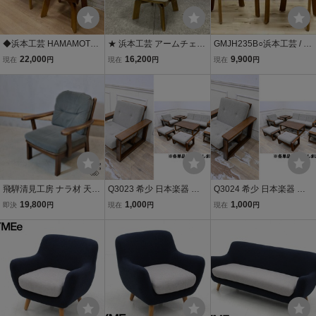
◆浜本工芸 HAMAMOTO
★ 浜本工芸 アームチェア
GMJH235B○浜本工芸 / H
回転式 ダイニングチェア
回転椅子 回転 ダイニング
AMAMOTO ダイニングチ
22,000
16,200
9,900
現在
円
現在
円
現在
円
2脚セット 205 アームチ
チェア 木製椅子 木製 食卓
ェア 2脚セット 椅子 楢材
ェア FJ オーク無垢材 合
椅子 レザー 椅子 イス チ
無垢 合皮 レザー ナチュラ
皮 イス 食卓椅子 (畑2047)
ェア 革製 HAMAMOTO ★
ル モダン 国産家具
y24112905
飛騨清見工房 ナラ材 天然
Q3023 希少 日本楽器 ビ
Q3024 希少 日本楽器 ビ
木 アームソファ 楢材 アー
ンテージ 楢材 1Pソファ
ンテージ 楢材 1Pソファ
19,800
1,000
1,000
即決
円
現在
円
現在
円
ムチェア シンプル ナチュ
シングルソファ 一人掛け
シングルソファ 一人掛け
ラル 和モダン シングルソ
1点のみ ヤマハ YAMAHA
1点のみ ヤマハ YAMAHA
ファ 1Pソファ 大日家具 F
その他商品は別売り
その他商品は別売り
H327