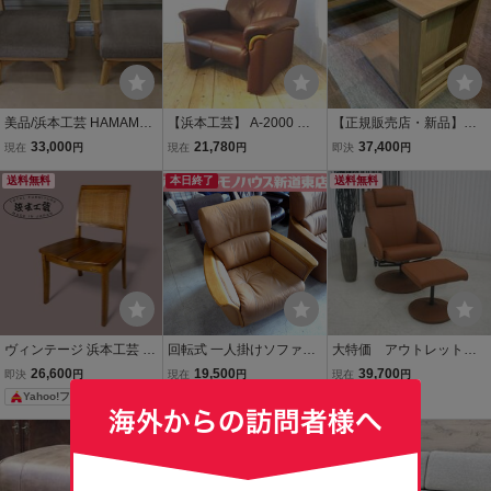
美品/浜本工芸 HAMAMOT
【浜本工芸】 A-2000 リ
【正規販売店・新品】サ
O ダイニング チェア 回
ビングチェア （No,1070
イドテーブル◆浜本工芸
33,000
21,780
37,400
現在
円
現在
円
即決
円
転式チェア 2脚セット / 椅
革張り）一人掛けソフ
◆No.2704◆日本製◆天
子/引き取り大歓迎
送料無料
ァ・シングルソファ （os
本日終了
然木◆ナラ無垢◆オーク
送料無料
k080406）
無垢◆キャスター付き
ヴィンテージ 浜本工芸 ラ
回転式 一人掛けソファー
大特価 アウトレット
タン ダイニングチェア
ソファ 浜本工芸 レザー ベ
展示品 送料無料 リビ
26,600
19,500
39,700
即決
円
現在
円
現在
円
ージュ HAMAMOTO 中古
ング家具 リクライナー
Yahoo!フリマ
1人掛け ソファー シング
モーションソファー オ
ルソファ 札幌市東区 新道
ットマン ブラウン ソ
東店
ファー