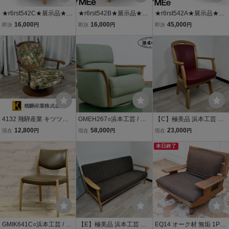
★r6rst542C★展示品★フ
★r6rst542B★展示品★フ
★r6rst542A★展示品★フ
ライミー★フライミーパ
ライミー★フライミーパ
ライミー★フライミーパ
16,000
16,000
45,000
即決
円
即決
円
即決
円
ーラー★13.9万★n261★
ーラー★13.9万★n261★
ーラー★31.3万★n261★
1人掛けソファ★シングル
1人掛けソファ★シングル
3人掛けソファ★トリプル
ソファ★オーク材★北欧
ソファ★オーク材★北欧
ソファ★オーク材★北欧
★モダン検アクタス
★モダン検アクタス
★モダン検アクタス
4132 飛騨産業 キツツキ
GMEH267○浜本工芸 / HA
【C】極美品 浜本工芸 HA
穂高 オーク材 回転 シング
MAMOTO 1人掛けソファ
MAMOTO ダイニングチェ
12,800
58,000
23,000
現在
円
現在
円
現在
円
ルソファ / アームチェア
シングルソファ 本革 回転
ア/ 椅子 アームチェア 回
花柄 1Pソファ クラシック
チェア 楢材 国産家具 緑
転チェア 本革 オーク 楢材
本日終了
カントリー / 神奈川県秦野
グリーン ラウンジチェア
ナラ材 国産家具 管理No.i
市
定価約15万
4※
GMIK641C○浜本工芸 / HA
【E】極美品 浜本工芸 HA
EQ14 オーク材 無垢 1Pソ