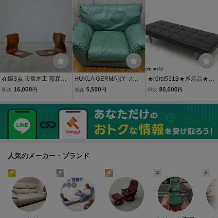
スチェア 楢材 無垢 2脚セ
1Pソファ/アームチェア/ラ
ック シンプル 家具
ット カントリー
ウンジチェア▼オールド
カリモク
在庫3点 天童木工 藤森健
HUKLA GERMANY フク
★r6rst531B★展示品★総
次 ローズウッド材 プライ
ラ 本革 シングルソファ 1
本革★レザー★モダン★
16,000
5,500
80,000
即決
円
現在
円
即決
円
ウッド座椅子 ヴィンテー
Pソファ レザーソファ パ
デイベッド★ベンチ★3人
ジ b/和モダン 柳宗理 剣持
ーソナルソファ グリーン
掛け★ソファ★ミッドセ
勇 渡辺力 イサムノグチ 青
1人掛けソファ 高級家具
ンチュリー検ポールケア
林製作所
ホルムカッシーナ
人気のメーカー・ブランド
1
2
3
4
5