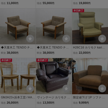
MAMOTO ダイニングチェ
MAMOTO ワイド2人掛け
ファ シングルソファ 一人
11,000
55,000
19,800
現在
円
現在
円
現在
円
ア 椅子 楢材 無垢 合皮 ナ
ソファ 2.5Pソファリビン
掛け 回転 椅子 チェア
チュラル モダン
グソファ S-1000 オーク
本日終了
楢材 ナラ材 国産家具 管理
No.i1※
◆天童木工 TENDO チー
◆天童木工 TENDO チー
H26C16 カリモク karimo
ク材 プライウッド 1Pソフ
ク材 プライウッド 1Pソフ
ku 1人掛けソファ 本革/レ
38,000
38,000
22,000
即決
円
即決
円
現在
円
ァ アームチェア ラウンジ
ァ アームチェア ラウンジ
ザー オーク材 シングルソ
チェア 2/北欧ヴィンテー
本日終了
チェア 1/北欧ヴィンテー
本日終了
ファ 1Pソファ 応接椅子
ジレトロサロン/RGT2116
ジレトロサロン/RGT2116
アームチェア ナチュラル
7◆
7◆
GMJH23○浜本工芸 / HAM
ヴィンテージ カリモク ka
限定値下げ 1P ソファ ア
AMOTO ダイニングチェ
rimoku 本革ソファ 1人掛
ーム チェア 12512ymh 一
26,000
13,500
9,999
現在
円
現在
円
現在
円
ア 食卓椅子 椅子 アームレ
けソファ /シングルソファ/
人掛け シングル ファブリ