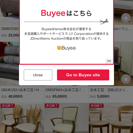
GMIK558D○Pottery Barn /
GMFN83○浜本工芸 / HAM
GMIS424A○unico / ウニコ
ポッタリーバーン マンハ
AMOTO 回転チェア シン
WICK ウィック 2人掛けソ
25,000
25,000
36,000
現在
円
現在
円
現在
円
ッタンレザー オットマン
グルソファ 革張り 国産家
ファ ラブソファ ベンチソ
スツール 本革 アメリカ ヴ
具 楢材 パーソナルチェア
ファ リビングソファ 約7
ィンテージ
定価約15万
万
close
Go to Buyee site
GMJK182○浜本工芸 / HA
GMGF66A○浜本工芸 / HA
浜本工芸 回転式ダイニ
MAMOTO 3人掛けソファ
MAMOTO 1人掛けソファ
ングチェア アームチェ
48,000
65,000
5,000
現在
円
現在
円
現在
円
トリプルソファ 長椅子 本
シングルソファ 椅子 本革
ア 肘掛椅子 本革 楢
革 グレー 楢材 国産家具
本日終了
グリーン 楢材 定価14万
本日終了
材 オーク 1804LD（A)
本日終了
定価約29万
展示品