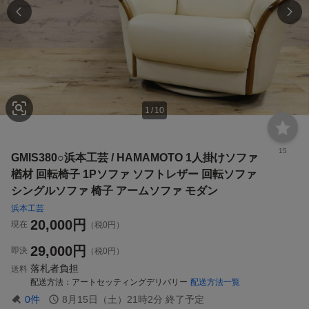
1
/
10
15
GMIS380○浜本工芸 / HAMAMOTO 1人掛けソファ
楢材 回転椅子 1Pソファ ソフトレザー 回転ソファ
シングルソファ 椅子 アームソファ モダン
浜本工芸
20,000
円
現在
（税0円）
29,000
円
即決
（税0円）
落札者負担
送料
配送方法
アートセッティングデリバリー
配送方法一覧
0
件
8月15日（土）21時2分
終了予定