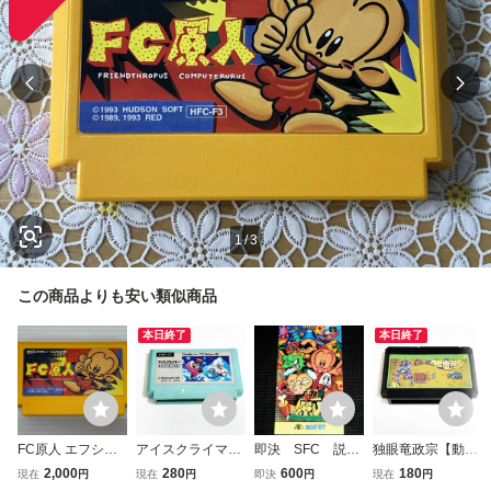
1
/
3
この商品よりも安い類似商品
本日終了
本日終了
FC原人 エフシー
アイスクライマー
即決 SFC 説明
独眼竜政宗【動作
原人 ハドソン ソ
【動作確認済】８
書のみ 超原人 ス
確認済】８本まで
2,000
280
600
180
現在
円
現在
円
即決
円
現在
円
フトのみ 動作確認
本まで同梱可 簡
ーパー原人 同梱
同梱可 簡易清掃