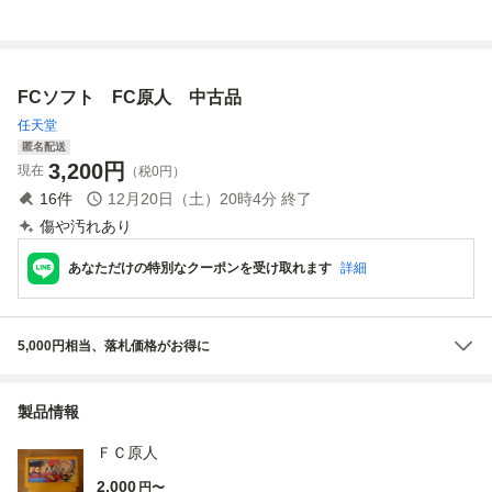
済 ◇1520
易清掃済 FC フ
可 (ソフト無)
済 FC ファミコ
ァミコン
ン
FCソフト FC原人 中古品
任天堂
匿名配送
3,200
円
現在
（税0円）
16
件
12月20日（土）20時4分
終了
傷や汚れあり
あなただけの特別なクーポンを受け取れます
詳細
5,000円相当、落札価格がお得に
製品情報
ＦＣ原人
2,000
円〜