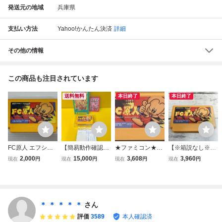
発送元の地域
兵庫県
支払い方法
Yahoo!かんたん決済
詳細
その他の情報
この商品も注目されています
送料無料
本日終了
本日終了
FC原人 エフシー
【簡易動作確認品
★ファミコン★カ
【※箱説なし※】
原人 ハドソン ソ
中古品 経年保管
セットのみ【FC原
FC原人 動作確認
2,000
15,000
3,608
3,960
現在
円
現在
円
現在
円
現在
円
フトのみ 動作確認
品】任天堂 Ninten
人】★
済み ファミコン
済 ◇1520
do ファミコン用
ソフト FC用ソフ
ト FC原人 HFC-F
3 HUDSON ハド
＊ ＊ ＊ ＊ ＊
さん
ソン
評価
3589
本人確認済