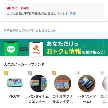
スピード発送
この出品者は平均24時間以内に発送しています
詳細
※商品削除などのお問い合わせは
こちら
人気のメーカー・ブランド
1
2
3
4
5
任天堂
バンダイナム
コナミデジタ
ハドソン(ゲ
スク
コエンターテ
ルエンタテイ
ーム)
エ
インメント
ンメント