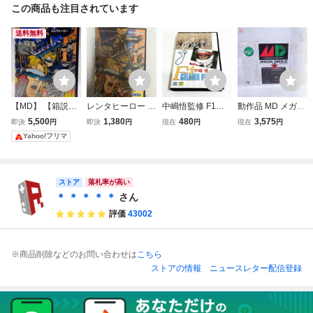
この商品も注目されています
送料無料
【MD】 【箱説
レンタヒーロー R
中嶋悟監修 F1ヒ
動作品 MD メガド
付】レンタヒーロ
ENT A HERO メガ
ーローMD 【箱・
ライブ ミニ 本体
5,500
1,380
480
3,575
即決
円
即決
円
現在
円
現在
円
ー
ドライブ SEGA
説明書付き】※動
HAA-2520 箱説付
Yahoo!フリマ
作確認済・清掃済
【20
2本まで同梱可 セ
ガ メガドライブ
ストア
落札率が高い
＊ ＊ ＊ ＊ ＊
さん
評価
43002
※商品削除などのお問い合わせは
こちら
ストアの情報
ニュースレター配信登録