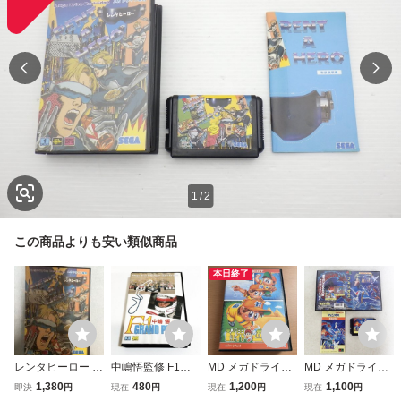
1
/
2
この商品よりも安い類似商品
本日終了
レンタヒーロー R
中嶋悟監修 F1ヒ
MD メガドライブ
MD メガドライブ
ENT A HERO メガ
ーローMD 【箱・
MEGADRIVE 球界
PHELIOS フェリ
1,380
480
1,200
1,100
即決
円
現在
円
現在
円
現在
円
ドライブ SEGA
説明書付き】※動
道中記 箱付説なし
オス namcot ナム