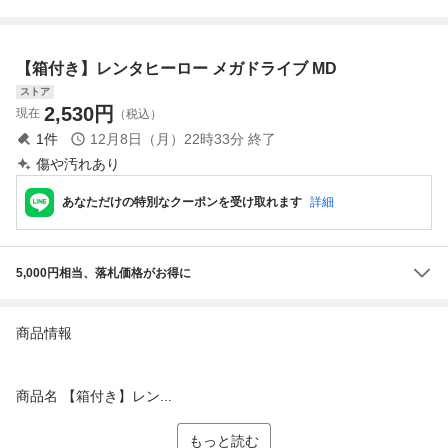
作確認済・清掃済
ハガキ付 動作確認
コ 箱説付【IO
2本まで同梱可 セ
済
ガ メガドライブ
【箱付き】レンタヒーロー メガドライブ MD
ストア
2,530
円
現在
（税込）
1
件
12月8日（月）22時33分
終了
傷や汚れあり
あなただけの特別なクーポンを受け取れます
詳細
5,000円相当、落札価格がお得に
商品情報
商品名 【箱付き】レン...
もっと読む