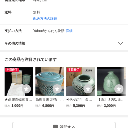
送料
無料
配送方法の詳細
支払い方法
Yahoo!かんたん決済
詳細
その他の情報
この商品も注目されています
本日終了
本日終了
★高麗青磁富貴紋
高麗青磁 水指 雲
●FK-3244 金浩
【西】Ｊ081 金浩
透刻 金浩龍得如
鶴象嵌 金浩龍
龍（得如）造 高
龍（得如）造 高麗
1,000
6,800
5,306
3,000
現在
円
現在
円
現在
円
現在
円
「筆入」共箱★未
(得如)作 網目透
麗青磁 透かし
青磁象嵌 花入 共
使用/筆筒/韓国/消
かし彫り 二重胴
刻 象嵌 花入
箱
費税0円
茶道具 共箱入
れ つぼ 共箱
夏のお点前 鶴
20250731
質問する