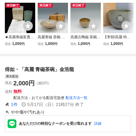
本日終了
本日終了
本日終了
★高麗青磁富貴紋
高麗青磁 茶碗 平
高麗古陶磁 茶碗
【李朝/高麗 特集
透刻 金浩龍得如
茶碗 木箱付 時代
時代物 茶道具 骨
出品】高麗 青磁象
1,000
1,000
1,000
1,000
現在
円
現在
円
現在
円
現在
円
「筆入」共箱★未
物 骨董品 茶道具
董品 李朝 在銘
嵌 菊文茶碗 箱
使用/筆筒/韓国/消
李朝 高麗 古美術
青磁 高麗 古美
付 朝鮮古陶磁器/
費税0円
青磁 26071911A
術 26071903E
李朝時代 朝鮮美術
lot:80422
得如・「高麗 青磁茶碗」金浩龍
匿名配送
2,000
円
現在
（税0円）
無料
送料
配送方法
おてがる配送宅急便
配送方法一覧
1
件
5月17日（日）21時27分
終了
やや傷や汚れあり
あなただけの特別なクーポンを受け取れます
詳細