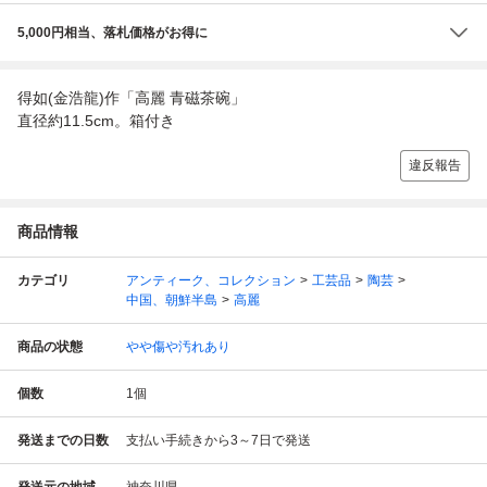
5,000円相当、落札価格がお得に
得如(金浩龍)作「高麗 青磁茶碗」
直径約11.5cm。箱付き
違反報告
商品情報
カテゴリ
アンティーク、コレクション
工芸品
陶芸
中国、朝鮮半島
高麗
商品の状態
やや傷や汚れあり
個数
1
個
発送までの日数
支払い手続きから3～7日で発送
発送元の地域
神奈川県