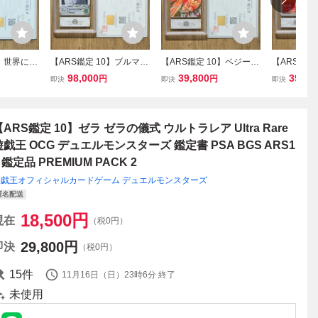
0】世界に5
【ARS鑑定 10】ブルマ
【ARS鑑定 10】ベジータ
【ARS鑑定
 SDV3-0
スーパーレア MM2-014 D
EXR EX1-003 エクストラ
EXR EX2
98,000
39,800
39,80
円
円
即決
即決
即決
 ドラゴンボ
A スーパードラゴンボー
レア ドラゴンボールスー
レア ドラ
イバーズ
ルヒーローズ 鑑定書 PSA
パーダイバーズ 鑑定書 P
パーダイバー
S ARS10
BGS ARS10 鑑定品 SDB
SA BGS ARS10 鑑定品 D
SA BGS A
 BALL
H メテオミッション2弾
RAGON BALL
RAGON BA
【ARS鑑定 10】ゼラ ゼラの儀式 ウルトラレア Ultra Rare
遊戯王 OCG デュエルモンスターズ 鑑定書 PSA BGS ARS1
 鑑定品 PREMIUM PACK 2
遊戯王オフィシャルカードゲーム デュエルモンスターズ
匿名配送
18,500
円
現在
（税0円）
29,800
円
即決
（税0円）
15
件
11月16日（日）23時6分
終了
未使用