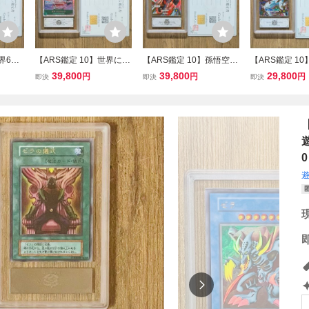
界6枚
【ARS鑑定 10】世界に1
【ARS鑑定 10】孫悟空 E
【ARS鑑定 1
004
枚 ボア・ハンコック SR
XR EX1-001 エクストラ
枚 フリーザ GDR
39,800
39,800
29,800
円
円
円
即決
即決
即決
ラゴン
OP16-032 スーパーレア
レア ドラゴンボールスー
18 ゴッドレア
イバー
ワンピースカードゲーム
パーダイバーズ 鑑定書 P
ールスーパーダ
 ARS
鑑定書付き PSA BGS AR
SA BGS ARS10 鑑定品 D
鑑定書 PSA BG
 BAL
S10 鑑定品 決戦の刻
RAGON BALL
鑑定品 DRAGON
0