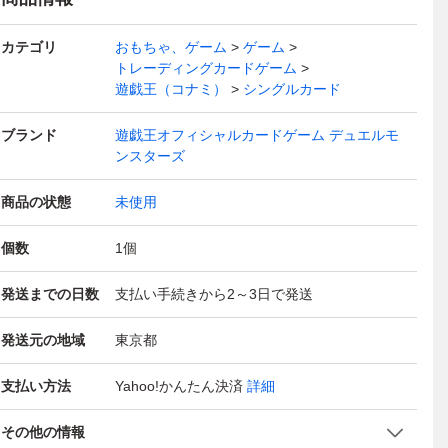
書 PSA BGS ARS
付き PSA BGS AR
書 PSA ARS10＋
S10 鑑定品 DRAG
書
10 鑑定品 DRAGO
S10 鑑定品 決戦の
鑑定品 DRAGON
ON BALL SUPER
1
カテゴリ
N BALL
刻
おもちゃ、ゲーム
BALL
ゲーム
DIVERS
N 
トレーディングカードゲーム
遊戯王（コナミ）
シングルカード
ブランド
遊戯王オフィシャルカードゲーム デュエルモ
ンスターズ
商品の状態
未使用
個数
1
個
発送までの日数
支払い手続きから2～3日で発送
発送元の地域
東京都
支払い方法
Yahoo!かんたん決済
詳細
その他の情報