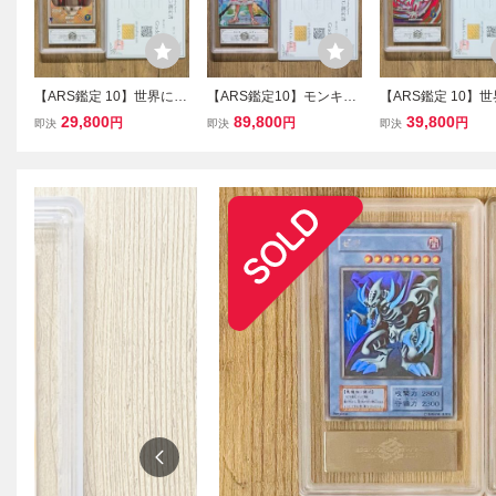
【ARS鑑定 10】世界に5
【ARS鑑定10】モンキ
【ARS鑑定 10】世
枚 クウラ EXR EX2-003
ー・D・ルフィ L ★ OP16
フリーザ EXR EX1-
29,800
89,800
39,800
円
円
円
即決
即決
即決
エクストラレア ドラゴン
-022 リーダーカード パラ
エクストラレア ド
ボールスーパーダイバー
レル ワンピースカードゲ
ボールスーパーダ
ズ 鑑定書 PSA BGS ARS
ーム 鑑定書 PSA BGS AR
ズ 鑑定書 PSA BGS
10 鑑定品 DRAGON BAL
S10 鑑定品 決戦の刻
10 鑑定品 DRAGON
L
L