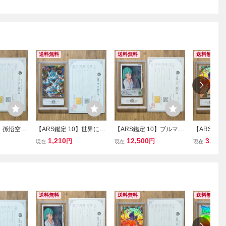
送料無料
送料無料
送料無料
】孫悟空 E
【ARS鑑定 10】世界に5
【ARS鑑定 10】ブルマ
【ARS鑑定
 エクストラ
枚 フリーザ GDR SDV3-0
スーパーレア MM2-014 D
EXR EX1
1,210
12,500
3,655
円
円
現在
現在
現在
ボールスー
18 ゴッドレア ドラゴンボ
A スーパードラゴンボー
レア ドラ
鑑定書 P
ールスーパーダイバーズ
ルヒーローズ 鑑定書 PSA
パーダイバー
0 鑑定品 D
鑑定書 PSA BGS ARS10
BGS ARS10 鑑定品 SDB
SA BGS A
鑑定品 DRAGON BALL
H メテオミッション2弾
RAGON BA
送料無料
送料無料
送料無料