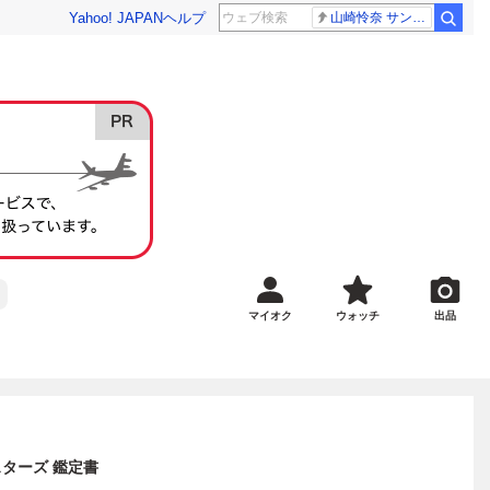
Yahoo! JAPAN
ヘルプ
山崎怜奈 サンジャポ
マイオク
ウォッチ
出品
ンスターズ 鑑定書