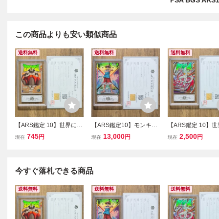
PSA BGS ARS
この商品よりも安い類似商品
送料無料
送料無料
送料無料
【ARS鑑定 10】世界に5
【ARS鑑定10】モンキ
【ARS鑑定 10】世
枚 クウラ EXR EX2-003
ー・D・ルフィ L ★ OP16
フリーザ EXR EX1-
745
13,000
2,500
円
円
円
現在
現在
現在
エクストラレア ドラゴン
-022 リーダーカード パラ
エクストラレア ド
ボールスーパーダイバー
レル ワンピースカードゲ
ボールスーパーダ
ズ 鑑定書 PSA BGS ARS
ーム 鑑定書 PSA BGS AR
ズ 鑑定書 PSA BGS
10 鑑定品 DRAGON BAL
S10 鑑定品 決戦の刻
10 鑑定品 DRAGON
今すぐ落札できる商品
L
L
送料無料
送料無料
送料無料