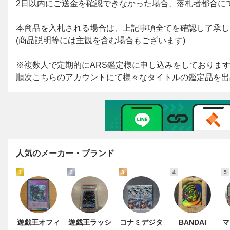
人気のメーカー・ブランド
1
2
3
4
5
遊戯王オフィ
遊戯王ラッシ
コナミデジタ
BANDAI
マ