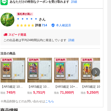
あなただけの特別なクーポンを受け取れます
詳細
落札率が高い
＊ ＊ ＊ ＊ ＊
さん
評価
714
本人確認済
スピード発送
この出品者は平均24時間以内に発送しています
詳細
注目の商品
送料無料
送料無料
送料無料
送料無料
【ARS鑑定 10】
【ARS鑑定 10】
【ARS鑑定 10+】
【ARS鑑定 10】
【
世界に5枚 クウラ
世界に1枚 ボア・
孫悟空 GDR ★ S
孫悟空 EXR EX5-
世
745
5,751
71,000
5,250
円
円
円
円
現在
現在
現在
現在
現
EXR EX2-003 エ
ハンコック SR OP
DV7-003 ゴッドレ
001 エクストラレ
EX
クストラレア ドラ
16-032 スーパー
ア パラレル ドラ
ア ドラゴンボール
ク
※商品削除などのお問い合わせは
こちら
ゴンボールスーパ
レア ワンピースカ
ゴンボールスーパ
スーパーダイバー
ゴ
ーダイバーズ 鑑定
ードゲーム 鑑定書
ーダイバーズ 鑑定
ズ 鑑定書 PSA AR
ー
商品情報