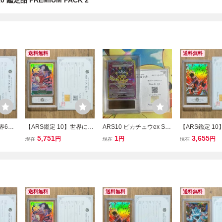
10 鑑定品 PREMIUM PACK 2
送料無料
送料無料
界6枚
【ARS鑑定 10】世界に1
ARS10 ピカチュウex SA
【ARS鑑定 10
004
枚 ボア・ハンコック SR
R [M2a 234/193](ハイク
XR EX1-001
5,751
1
3,655
円
円
円
現在
現在
現在
ラゴン
OP16-032 スーパーレア
ラスパック「MEGAドリ
レア ドラゴン
イバー
ワンピースカードゲーム
ームex」)BGS PSA ポケ
パーダイバーズ 
 ARS
鑑定書付き PSA BGS AR
モンカード 鑑定書付 ポ
SA BGS ARS1
 BAL
S10 鑑定品 決戦の刻
ケカ
RAGON BALL
送料無料
送料無料
送料無料