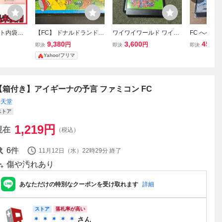
ト内袋未
【FC】 ドナルドランド
ワイワイワールド ワイワ
FC へべれ
ミコン ソフ
ファミコンソフト 箱付き
イワールド2 ファミコン
ファミコン 
9,380
3,600
45,00
円
円
即決
即決
即決
・冊子付き
ソフト FC 箱説明書無し
ション 箱
Yahoo!フリマ
 WEAPON
品
S SWAT
DF-SW
【箱付き】アイギーナの予言 ファミコン FC
任天堂
ストア
1,219
円
現在
（税込）
6
件
11月12日（水）22時29分
終了
傷や汚れあり
あなただけの特別なクーポンを受け取れます
詳細
ストア
落札率が高い
＊ ＊ ＊ ＊ ＊
さん