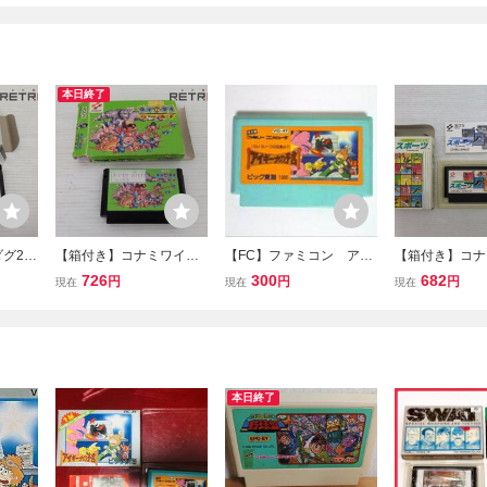
本日終了
グ2
【箱付き】コナミワイワ
【FC】ファミコン アイ
【箱付き】コナ
イワールド ファミコン F
ギーナの予言
ポーツ ファミコ
726
300
682
円
円
円
現在
現在
現在
C
本日終了