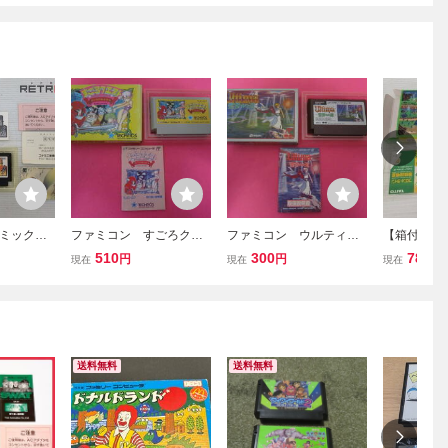
ミックス
ファミコン すごろクエ
ファミコン ウルティマ
【箱付き】
ン FC
スト ダイスの戦士たち
聖者への道 箱 説明書
ン ファミコ
510
300
781
円
円
円
現在
現在
現在
箱 説明書付属
付属
送料無料
送料無料