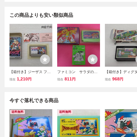
この商品よりも安い類似商品
【箱付き】ジーザス ファ
ファミコン サラダの国
【箱付き】ディグダ
ミコン FC
のトマト姫 箱 説明書
ファミコン FC
1,210
811
968
円
円
円
現在
現在
現在
付属
今すぐ落札できる商品
送料無料
送料無料