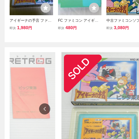
アイギーナの予言 ファミ
FC ファミコン アイギー
中古ファミコンソフ
コン
ナの予言 ビッグ東海
イギーナの予言
1,980
480
3,080
円
円
円
即決
即決
即決