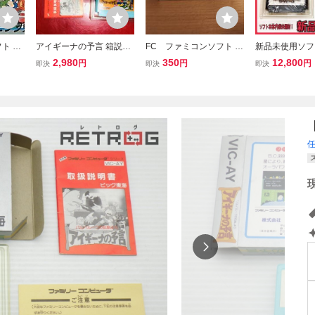
ト ア
アイギーナの予言 箱説付
FC ファミコンソフト フ
新品未使用ソフ
綺麗 同梱可能★即売★多
ァミコン野球盤 inn
開封 FC ファ
2,980
350
12,800
円
円
円
即決
即決
即決
数出品中★
ト 箱・説明書
完品 SPECIAL
S AND TACTIC
スワット 東映 T