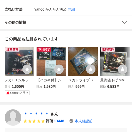
支払い方法
Yahoo!かんたん決済
詳細
その他の情報
この商品も注目されています
送料無料
本日終了
送料無料
メガCD シルフィ
【ハガキ付】シル
メガドライブ メガ
最終値下げ MAT2
ード SILPHEED
フィード メガCD
CD シルフィード
40A【未開封】メ
1,600
1,980
999
6,583
即決
円
現在
円
現在
円
即決
円
ディスクのみ 同梱
ガドライブCDソ
Yahoo!フリマ
可
フト(メガCD) シ
ルフィード
＊ ＊ ＊ ＊ ＊
さん
評価
13448
本人確認前