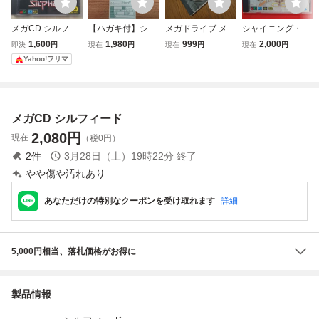
メガCD シルフィ
【ハガキ付】シル
メガドライブ メガ
シャイニング・フ
ード SILPHEED
フィード メガCD
CD シルフィード
ォースCD メガCD
1,600
1,980
999
2,000
即決
円
現在
円
現在
円
現在
円
ディスクのみ 同梱
専用ソフト SEGA
Yahoo!フリマ
可
メガCD シルフィード
2,080
円
現在
（税0円）
2
件
3月28日（土）19時22分
終了
やや傷や汚れあり
あなただけの特別なクーポンを受け取れます
詳細
5,000円相当、落札価格がお得に
製品情報