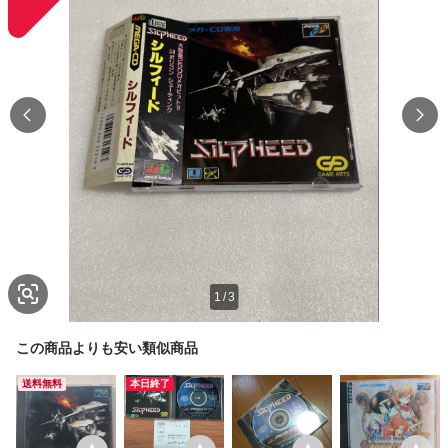
1
/
3
この商品よりも安い類似商品
送料無料
本日終了