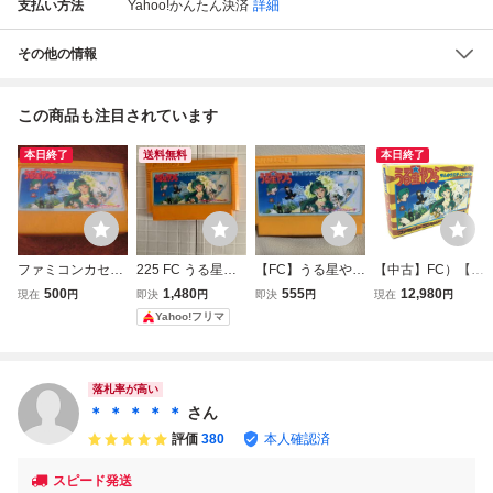
支払い方法
Yahoo!かんたん決済
詳細
その他の情報
この商品も注目されています
本日終了
送料無料
本日終了
ファミコンカセッ
225 FC うる星や
【FC】うる星やつ
【中古】FC）【動
トのみ うる星やつ
つら ラムのウェデ
ら ラムのウエディ
作確認済み】ジャ
500
1,480
555
12,980
現在
円
即決
円
即決
円
現在
円
ら ラムのウエディ
ィングベル ファミ
ングベル ファミ
レコ/うる星やつら
Yahoo!フリマ
ングベル ジャレコ
コン ソフトのみ J
コン ジャレコ
ラムのウェディン
1986年
ALECO ジャレコ
グベル/ファミコン
ソフト[24000654
6911]
落札率が高い
＊ ＊ ＊ ＊ ＊
さん
評価
380
本人確認済
スピード発送