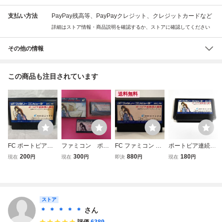
支払い方法
PayPay残高等、PayPayクレジット、クレジットカードなど
詳細はストア情報・商品説明を確認するか、ストアに確認してください
その他の情報
この商品も注目されています
送料無料
FC ポートピア連
ファミコン ポー
FC ファミコン ポ
ポートピア連続殺
続殺人事件 ファミ
トピア連続殺人事
ートピア連続殺人
人事件【動作確認
200
300
880
180
現在
円
現在
円
即決
円
現在
円
コン
件 箱 説明書付
事件
済】８本まで同梱
属
可 簡易清掃済 F
C ファミコン
ストア
＊ ＊ ＊ ＊ ＊
さん
評価
6389