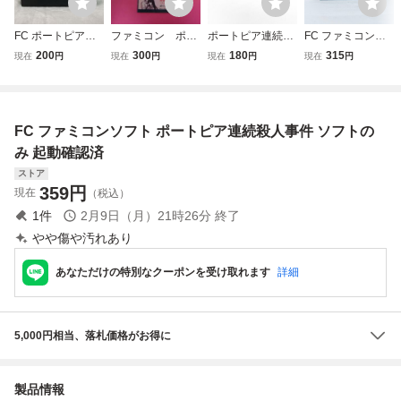
FC ポートピア連
ファミコン ポー
ポートピア連続殺
FC ファミコンソ
続殺人事件 ファミ
トピア連続殺人事
人事件【動作確認
フト ポートピア連
200
300
180
315
現在
円
現在
円
現在
円
現在
円
コン
件 箱 説明書付
済】８本まで同梱
続殺人事件 ソフト
属
可 簡易清掃済 F
のみ 起動確認済
C ファミコン
FC ファミコンソフト ポートピア連続殺人事件 ソフトの
み 起動確認済
ストア
359
円
現在
（税込）
1
件
2月9日（月）21時26分
終了
やや傷や汚れあり
あなただけの特別なクーポンを受け取れます
詳細
5,000円相当、落札価格がお得に
製品情報