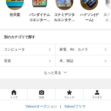
任天堂
バンダイナム
コナミデジタ
ハドソン(ゲ
スク
コエンターテ
ルエンタテイ
ーム)
エ
インメント
ンメント
別のカテゴリで探す
コンピュータ
家電、AV、カメラ
音楽
本、雑誌
もっと見る
トップ
出品
ウォッチ
マイオク
Yahoo!オークション
Yahoo!フリマ