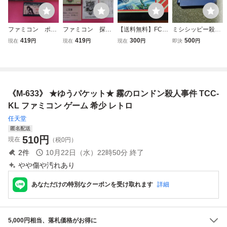
ファミコン ポー
ファミコン 探偵
【送料無料】FC
ミシシッピー殺人
トピア連続殺人事
神宮寺三郎 横浜港
ハイドライド3 闇
事件 FC ファミコ
419
419
300
500
現在
円
現在
円
現在
円
即決
円
件 箱 説明書付
連続殺人事件
からの訪問者 ナム
ン
属
箱 説明書付属
コ T&E SOFT ファ
ミコン カセット
ソフト レトロゲー
ム 動作未確認
《M-633》 ★ゆうパケット★ 霧のロンドン殺人事件 TCC-
KL ファミコン ゲーム 希少 レトロ
任天堂
匿名配送
510
円
現在
（税0円）
2
件
10月22日（水）22時50分
終了
やや傷や汚れあり
あなただけの特別なクーポンを受け取れます
詳細
5,000円相当、落札価格がお得に