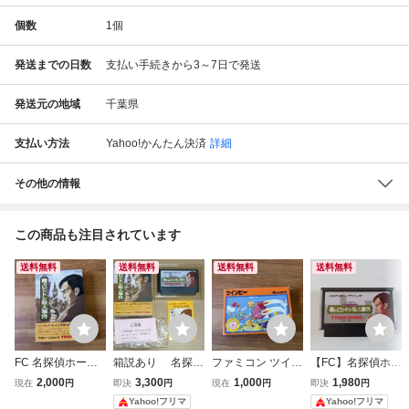
個数
1
個
発送までの日数
支払い手続きから3～7日で発送
発送元の地域
千葉県
支払い方法
Yahoo!かんたん決済
詳細
その他の情報
この商品も注目されています
送料無料
送料無料
送料無料
送料無料
FC 名探偵ホーム
箱説あり 名探偵
ファミコン ツイン
【FC】名探偵ホー
ズ 霧のロンドン殺
ホームズ 霧のロン
ビー Konami 箱説
ムズ 霧のロンドン
2,000
3,300
1,000
1,980
現在
円
即決
円
現在
円
即決
円
人事件 ファミコン
ドン殺人事件 フ
付 FC レトロゲー
殺人事件 ファミコ
Yahoo!フリマ
Yahoo!フリマ