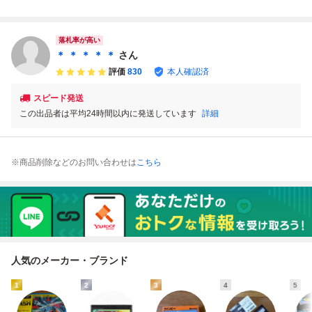
ソフト
ァミコン
ム
ン 動作確認済み
落札率が高い
＊ ＊ ＊ ＊ ＊
さん
評価
830
本人確認済
スピード発送
この出品者は平均24時間以内に発送しています
詳細
※商品削除などのお問い合わせは
こちら
人気のメーカー・ブランド
1
2
3
4
5