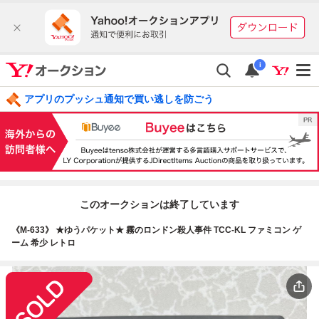
i
アプリのプッシュ通知で買い逃しを防ごう
このオークションは終了しています
《M-633》 ★ゆうパケット★ 霧のロンドン殺人事件 TCC-KL ファミコン ゲ
ーム 希少 レトロ