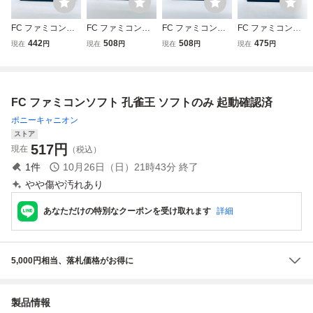
FC ファミコンソ
FC ファミコンソ
FC ファミコンソ
FC ファミコンソ
フト 火の鳥 鳳凰
フト 火の鳥 鳳凰
フト 火の鳥 鳳凰
フト 火の鳥 鳳凰
442
508
508
475
現在
円
現在
円
現在
円
現在
円
編 我王の冒険 ソ
編 我王の冒険 ソ
編 我王の冒険 ソ
編 我王の冒険 ソ
フトのみ 起動確認
フトのみ 起動確認
フトのみ 起動確認
フトのみ 起動確認
済
済
済
済
FC ファミコンソフト 孔雀王 ソフトのみ 起動確認済
ポニーキャニオン
ストア
517
円
現在
（税込）
1
件
10月26日（日）21時43分
終了
やや傷や汚れあり
あなただけの特別なクーポンを受け取れます
詳細
5,000円相当、落札価格がお得に
製品情報