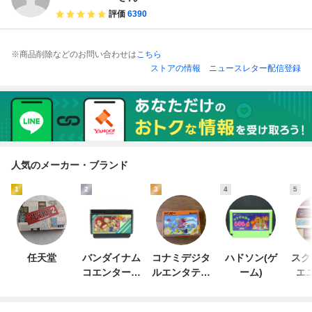
評価
6390
※商品削除などのお問い合わせは
こちら
ストアの情報
ニュースレター配信登録
人気のメーカー・ブランド
1
2
3
4
5
任天堂
バンダイナム
コナミデジタ
ハドソン(ゲ
スク
コエンターテ
ルエンタテイ
ーム)
エ
インメント
ンメント