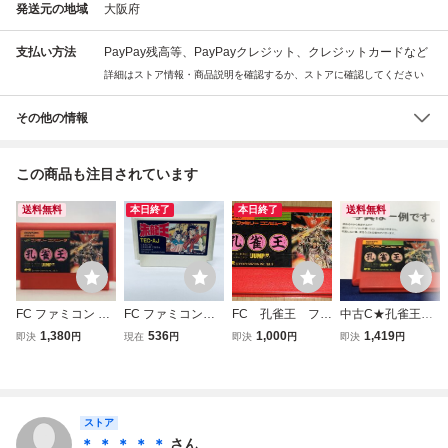
発送元の地域
大阪府
支払い方法
PayPay残高等、PayPayクレジット、クレジットカードなど
詳細はストア情報・商品説明を確認するか、ストアに確認してください
その他の情報
この商品も注目されています
送料無料
本日終了
本日終了
送料無料
FC ファミコン 孔
FC ファミコンソ
FC 孔雀王 ファ
中古C★孔雀王★
雀王
フト 赤龍王 ソフ
ミコンソフト ポ
ファミコンソフト
1,380
536
1,000
1,419
即決
円
現在
円
即決
円
即決
円
トのみ 起動確認済
ニーキャニオン
荻野真
ストア
＊ ＊ ＊ ＊ ＊
さん