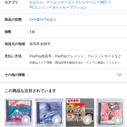
カテゴリ
おもちゃ、ゲーム
ゲーム
テレビゲーム
NEC
PCエンジン
タイトル
アクション
商品の状態
やや傷や汚れあり
個数
1
個
発送元の地域
群馬県 館林市
支払い方法
PayPay残高等、PayPayクレジット、クレジットカードなど
詳細はストア情報・商品説明を確認するか、ストアに確認してください
その他の情報
この商品も注目されています
送料無料