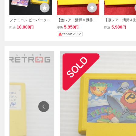
ファミコン ピーパータイ
【激レア・清掃＆動作確
【激レア・清掃＆
ム 外箱 取説あり 箱破れ
認済】FC ファミコン『ピ
認済】FC ファミ
10,000
5,950
5,980
円
円
円
即決
即決
即決
あり (08018米
ーパータイム（PEEPAR
ーパータイム（PEE
Yahoo!フリマ
TIME）』 コレクター・
TIME）』 コレク
マニア必見・まとめて・
マニア必見・まと
大量
大量