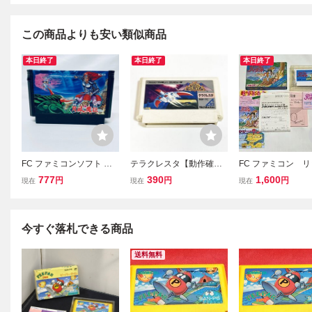
この商品よりも安い類似商品
本日終了
本日終了
本日終了
FC ファミコンソフト 月
テラクレスタ【動作確認
FC ファミコン 
風魔伝 ソフトのみ 起動確
済】８本まで同梱可 簡
アイランド 箱 ソ
777
390
1,600
円
円
円
現在
現在
現在
認済
易清掃済 FC ファミコン
明書
今すぐ落札できる商品
送料無料