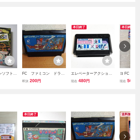
本日終了
本日終了
コンソフト】
FC ファミコン ドラゴ
エレベーターアクション
ヨ FC フ
ン外伝 き
ンクエストⅡ kmg
【動作確認済】８本まで
ガ 箱付 動
200
480
500
円
円
円
即決
現在
現在
 箱・説
同梱可 簡易清掃済 FC
1255
 / コナ
ファミコン
本日終了
送料無料