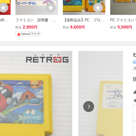
動作確
ファミコン 説明書 ピ
【送料込み】FC ブロデ
FC ファミコン
コン『ピ
ーパータイム
ィランド ピーパータイ
システム ディ
2,950
9,600
5,500
円
円
円
即決
即決
即決
PAR
ム 迷宮島 バルダーダ
2本セット / 
Yahoo!フリマ
ター・
ッシュ PEEPAR TIME
ト 前編 後編
めて・
BOULDER DASH アク
ションパズル 簡易消毒
済