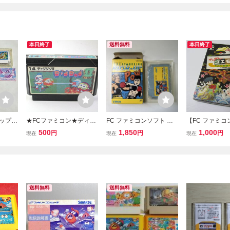
本日終了
送料無料
本日終了
リップル
★FCファミコン★ディグ
FC ファミコンソフト グ
【FC ファミ
フト 説
ダグ2 Ⅱ★
レートボクシング ラッシ
がんばれゴエモ
500
1,850
1,000
円
円
円
現在
現在
現在
ュ・アップ 箱付き
えた黄金キセル
明書付 動作確認済
ミ
送料無料
送料無料