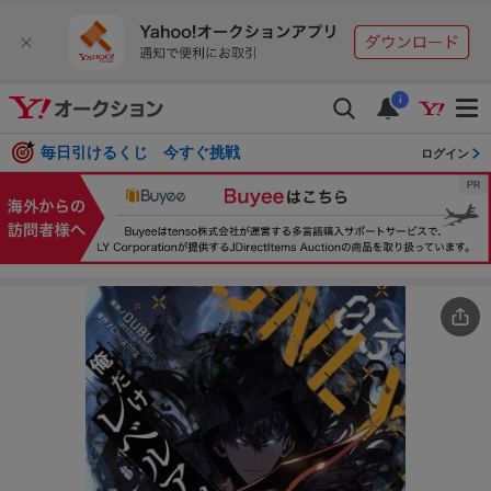
i
毎日引けるくじ 今すぐ挑戦
ログイン