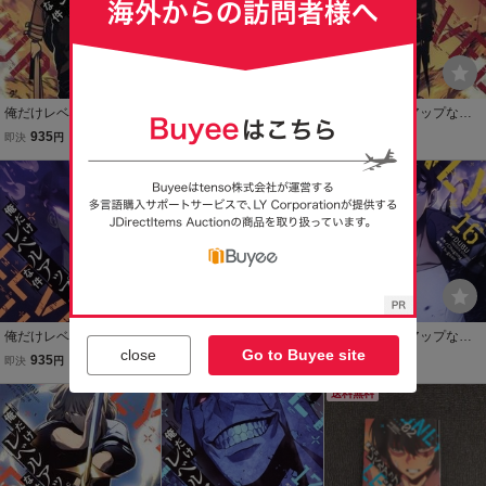
俺だけレベルアップな件
俺だけレベルアップな件
俺だけレベルアップな件
(07) MFC/DUBU(REDICE
(01) MFC/DUBU(REDICE
(07) MFC/DUBU(REDICE
935
770
935
即決
円
即決
円
即決
円
STUDIO)(著者),Chugong
STUDIO)(著者),Chugong
STUDIO)(著者),Chugong
(原作)
(原作)
(原作)
俺だけレベルアップな件
俺だけレベルアップな件
俺だけレベルアップな件
close
Go to Buyee site
(19) MFC/DUBU(REDICE
(18) MFC/DUBU(REDICE
(16) MFC/DUBU(REDICE
935
935
935
即決
円
即決
円
即決
円
STUDIO)(著者),Chugong
STUDIO)(著者),Chugong
STUDIO)(著者),Chugong
(原作),h-goon
(原作),h-goon
(原作),h-goon
送料無料