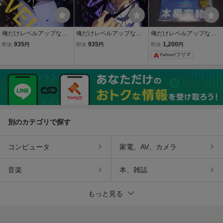
俺だけレベルアップな件
俺だけレベルアップな件
俺だけレベルアップな
(16) MFC/DUBU(REDICE
(14) MFC/DUBU(REDICE
件 ２５ （ＭＦＣ） ＤＵ
935
935
1,200
即決
円
即決
円
即決
円
STUDIO)(著者),Chugong
STUDIO)(著者),Chugong
ＢＵ／漫画 Ｃｈｕｇｏ
Yahoo!フリマ
(原作),h-goon
(原作),h-goon
ｎｇ／原作 ｈ‐ｇｏｏｎ
／脚色
別のカテゴリで探す
コンピュータ
家電、AV、カメラ
音楽
本、雑誌
もっと見る