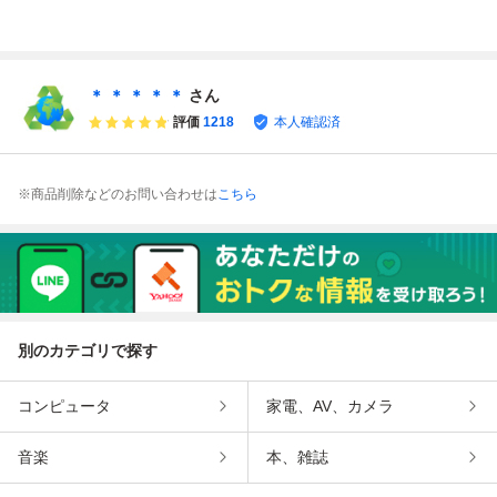
O ナムコ 任天堂 N
ファミリーコンピ
フト/激闘プロレ
intendo ファミリ
ュータ ファミコ
ス 闘魂伝説/テト
ーコンピュータ フ
ン ソフト
リス/ファミスタ 8
ァミコン FC ソフ
9 開幕版！！
ト カセット カー
＊ ＊ ＊ ＊ ＊
さん
トリッジ
評価
1218
本人確認済
※商品削除などのお問い合わせは
こちら
別のカテゴリで探す
コンピュータ
家電、AV、カメラ
音楽
本、雑誌