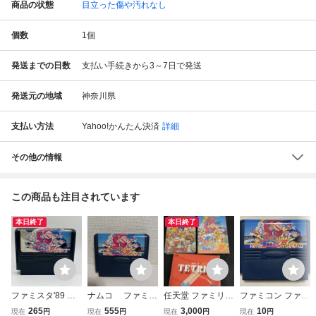
商品の状態
目立った傷や汚れなし
個数
1
個
発送までの日数
支払い手続きから3～7日で発送
発送元の地域
神奈川県
支払い方法
Yahoo!かんたん決済
詳細
その他の情報
この商品も注目されています
本日終了
本日終了
ファミスタ'89 開
ナムコ ファミス
任天堂 ファミリー
ファミコン ファミ
幕版!! 1989 NAMC
タ89（開幕版）
コンピュータ用ソ
スタ 89 開幕版
265
555
3,000
10
現在
円
現在
円
現在
円
現在
円