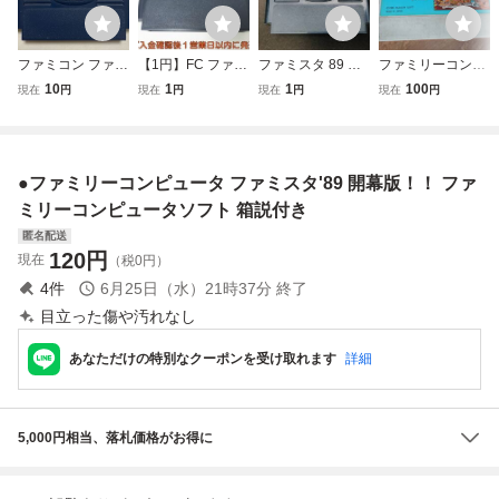
ファミコン ファミ
【1円】FC ファミ
ファミスタ 89 開
ファミリーコンピ
スタ 89 開幕版
スタ89 開幕版 ゲ
幕版 商品説明必
ュータ☆ハドソン
10
1
1
100
現在
円
現在
円
現在
円
現在
円
ームソフト カセッ
読！！
ソフト☆高橋名人
トのみ ファミコン
の冒険島☆ソフト
未検品ジャンク 1
のみ
A0517-016ek/F8
●ファミリーコンピュータ ファミスタ'89 開幕版！！ ファ
ミリーコンピュータソフト 箱説付き
匿名配送
120
円
現在
（税0円）
4
件
6月25日（水）21時37分
終了
目立った傷や汚れなし
あなただけの特別なクーポンを受け取れます
詳細
5,000円相当、落札価格がお得に