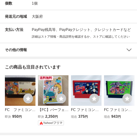
個数
1
個
発送元の地域
大阪府
支払い方法
PayPay残高等、PayPayクレジット、クレジットカードなど
詳細はストア情報・商品説明を確認するか、ストアに確認してください
その他の情報
この商品も注目されています
送料無料
FC ファミコン
【FC】パーフェク
FC ファミコンソ
FC ファミコンソ
パーフェクトボウ
トボウリング ファ
フト 名門！多古西
フト コナミワイワ
950
2,350
375
943
即決
円
即決
円
現在
円
現在
円
リング A
ミコン 箱付き フ
応援団 硬派六人
イワールド ソフト
Yahoo!フリマ
ァミコン
衆 ソフトのみ 起
のみ 起動確認済
動確認済