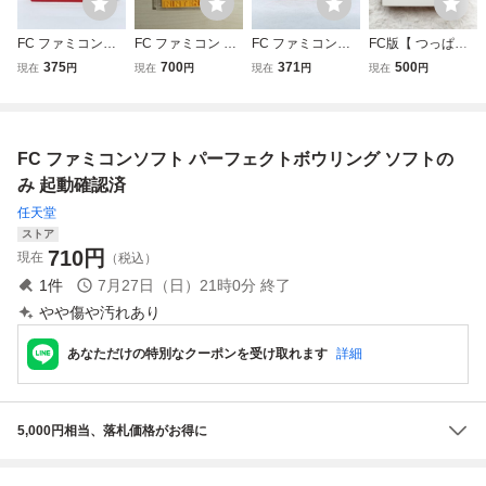
FC ファミコンソ
FC ファミコン デ
FC ファミコンソ
FC版【 つっぱり
フト 名門！多古西
ィスクシステム デ
フト エキサイトバ
大相撲 】起動確認
375
700
371
500
現在
円
現在
円
現在
円
現在
円
応援団 硬派六人
ィスクカード / ビ
イク ソフトのみ
済み★ファミコン
衆 ソフトのみ 起
ックチャレンジ G
起動確認済
ソフト カセット
動確認済
O!GO! ボウリング
FC ファミコンソフト パーフェクトボウリング ソフトの
み 起動確認済
任天堂
ストア
710
円
現在
（税込）
1
件
7月27日（日）21時0分
終了
やや傷や汚れあり
あなただけの特別なクーポンを受け取れます
詳細
5,000円相当、落札価格がお得に