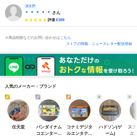
ストア
＊ ＊ ＊ ＊ ＊
さん
評価
6389
※商品削除などのお問い合わせは
こちら
ストアの情報
ニュースレター配信登録
人気のメーカー・ブランド
1
2
3
4
5
任天堂
バンダイナム
コナミデジタ
ハドソン(ゲ
スク
コエンターテ
ルエンタテイ
ーム)
エ