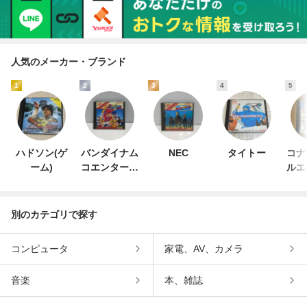
人気のメーカー・ブランド
1
2
3
4
5
ハドソン(ゲ
バンダイナム
NEC
タイトー
コナ
ーム)
コエンターテ
ルエ
インメント
ン
別のカテゴリで探す
コンピュータ
家電、AV、カメラ
音楽
本、雑誌