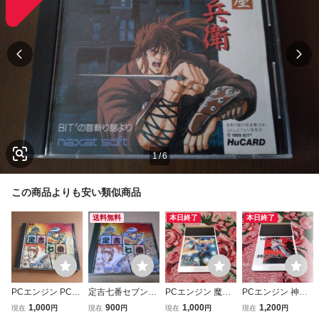
1
/
6
この商品よりも安い類似商品
送料無料
本日終了
本日終了
PCエンジン PCE
定吉七番セブン
PCエンジン 魔界
PCエンジン 神武
Huカード 定吉七
秀吉の黄金 PC
八犬伝
伝承
1,000
900
1,000
1,200
現在
円
現在
円
現在
円
現在
円
番 定吉セブン 説
エンジンHuカー