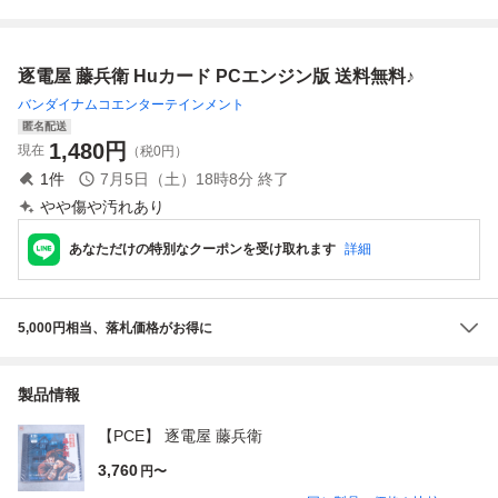
明書付 動作確認済
ド ハドソンソフ
ト コマンド選択
型テキストアドベ
逐電屋 藤兵衛 Huカード PCエンジン版 送料無料♪
ンチャー 動作確
認済み 送料込み
バンダイナムコエンターテインメント
匿名配送
1,480
円
現在
（税0円）
1
件
7月5日（土）18時8分
終了
やや傷や汚れあり
あなただけの特別なクーポンを受け取れます
詳細
5,000円相当、落札価格がお得に
製品情報
【PCE】 逐電屋 藤兵衛
3,760
円〜