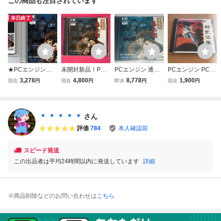
この商品も注目されています
本日終了
★PCエンジン★H
未開封新品！PC
PCエンジン 逐電
PCエンジン PCE
uカード★【逐電
逐電屋 藤兵
屋 藤兵衛 BIT2の
Huカード 神武伝
3,278
4,800
8,778
1,900
現在
円
現在
円
即決
円
現在
円
屋 藤兵衛】★
衛 (ちくでんや
首斬り館より HuC
承 説明書付 動作
とうべえ)
ARD [未開封]
確認済
＊ ＊ ＊ ＊ ＊
さん
評価
784
本人確認前
スピード発送
この出品者は平均24時間以内に発送しています
詳細
※商品削除などのお問い合わせは
こちら