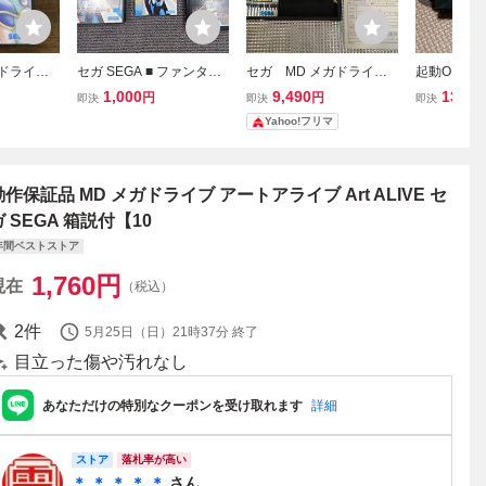
ガドライブ
セガ SEGA ■ ファンタシ
セガ MD メガドライ
起動OK 正
明書付
ースターIII 時の継承者 完
ブ 専用ソフト ハイブリ
ドライブ 武
1,000
9,490
13,98
円
円
即決
即決
即決
品 箱説付 メガドライブ M
ッド・フロント SEGA 箱
者ALEST
Yahoo!フリマ
D MEGA DRIVE RPG ■
説ハガキ付き
ソフト MEGA
動作品 KT1936
ガドライブミニ
GA MD メ
動作保証品 MD メガドライブ アートアライブ Art ALIVE セ
ガ SEGA 箱説付【10
年間ベストストア
1,760
円
現在
（税込）
2
件
5月25日（日）21時37分
終了
目立った傷や汚れなし
あなただけの特別なクーポンを受け取れます
詳細
ストア
落札率が高い
＊ ＊ ＊ ＊ ＊
さん