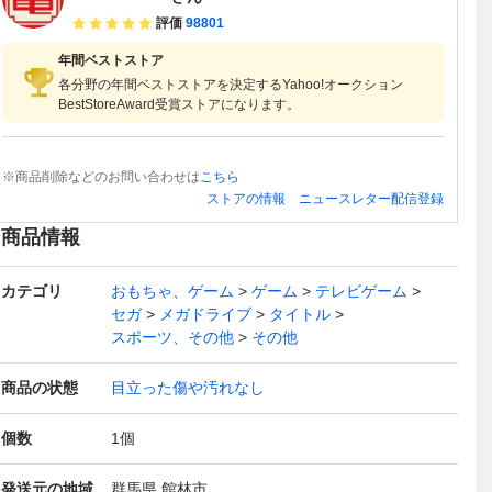
評価
98801
年間ベストストア
各分野の年間ベストストアを決定するYahoo!オークション
BestStoreAward受賞ストアになります。
※商品削除などのお問い合わせは
こちら
ストアの情報
ニュースレター配信登録
商品情報
カテゴリ
おもちゃ、ゲーム
ゲーム
テレビゲーム
セガ
メガドライブ
タイトル
スポーツ、その他
その他
商品の状態
目立った傷や汚れなし
個数
1
個
発送元の地域
群馬県 館林市