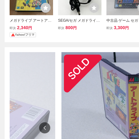
メガドライブ アートアラ
SEGA/セガ メガドライ
中古品 ゲーム セガ
イブ 箱説あり SEGA ART
ブ・ゲームギア対応 純正
ドライブ ソフト 
2,340
800
3,300
円
円
円
即決
即決
即決
ALIVE
品ACアダプター (SA-16
修 F1 HERO MD
Yahoo!フリマ
0) DC9V/1.2A 電源ケーブ
ル/MD/GG テスターで出
力確認済み F