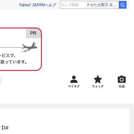
Yahoo! JAPAN
ヘルプ
かたせ梨乃 豆原一成
マイオク
ウォッチ
出品
【10