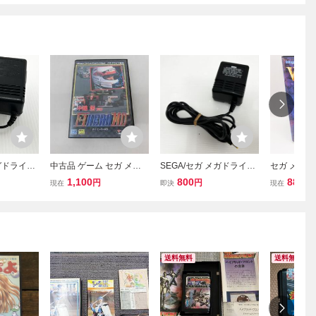
メガドライ
中古品 ゲーム セガ メガ
SEGA/セガ メガドライブ
セガ メガド
対応 純正
ドライブ ソフト 中嶋悟監
2 純正品ACアダプター (S
ァーミリオン 
1,100
800
880
円
円
円
現在
即決
現在
(SA-16
修 F1 HERO MD 箱説付き
A-190A) 10V/850mA 電源
N 動作確認
A 電源ケーブ
ケーブル/MD2 テスターで
SEGA MD
スターで出
出力確認済み A6
送料無料
送料無料