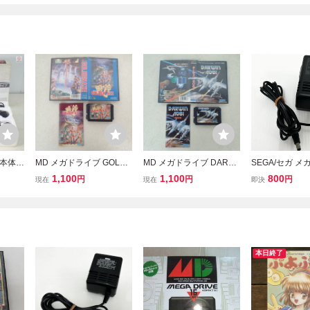
本体 H
MD メガドライブ GOLDE
MD メガドライブ DARWI
SEGA/セガ 
GA 箱説
N AXE ゴールデンアック
N 4081 ダーウィン 4081
ブ・ゲームギア
1,100
1,100
800
円
円
円
現在
現在
即決
20
ス SEGA セガ 箱説付【IO
SEGA セガ 箱説付【IO
品ACアダプター 
0) DC9V/1.2
ル/MD/GG テ
力確認済み F
本日終了