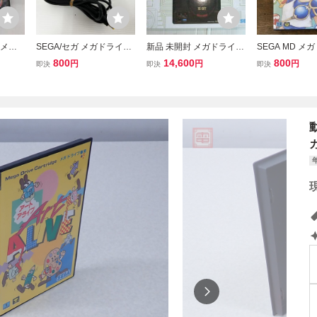
 メガ
SEGA/セガ メガドライブ
新品 未開封 メガドライブ
SEGA MD メ
中嶋悟監
2 純正品ACアダプター (S
ミニ MEGA FRIVE MD 16
ぷよぷよ 箱 説
800
14,600
800
円
円
円
即決
即決
即決
 箱説付き
A-190A) 10V/850mA 電源
BIT BY SEGA メガドライ
ケーブル/MD2 テスターで
ブソフト 40+2タイトル内
出力確認済み A6
臓 セガ ゲーム