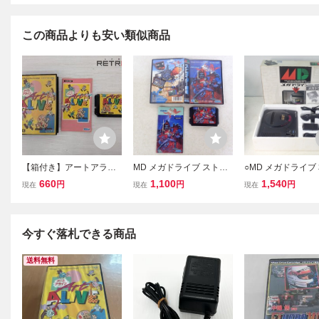
この商品よりも安い類似商品
【箱付き】アートアライ
MD メガドライブ ストラ
○MD メガドライブ 
ブ メガドライブ MD
イダー飛竜 SEGA セガ 箱
AA-2510 セガ SE
660
1,100
1,540
円
円
円
現在
現在
現在
説付【IO
ハガキ付 ジャンク【
今すぐ落札できる商品
送料無料