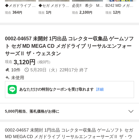
◆メガドライブ S
◆セガ メガドライ
必見!! 希少 MD
B242 MD メガド
EGA MEGA DRIV
ブ MD シャイニン
SEGA セガ HMJ
ライブ専用 ぷよぷ
364
1
2,100
12
現在
円
現在
円
現在
円
現在
円
E セガ MD ダライ
グ&ザ・ダクネス
-0300 MEGA JET
よ通 取扱説明書
アスII ソフト
Shining in the Dar
メガジェット メ
箱付き MEGA DRI
kness ソフト
ガドライブ 当時
VE COMPILE 株式
物 レトロゲー
会社コンパイル ゲ
0002-04657 未開封 1円出品 コレクター収集品 ゲームソフ
ム ジャンク
ームソフト レトロ
ゲーム
ト セガ MD MEGA CD メガドライブ リーサルエンフォー
サーズⅡ ザ・ウェスタン
3,120
円
現在
（税0円）
10
件
5月20日（火）22時17分
終了
未使用
あなただけの特別なクーポンを受け取れます
詳細
5,000円相当、落札価格がお得に
0002-04657 未開封 1円出品 コレクター収集品 ゲームソフト セガ
MD MEGA CD メガドライブ リーサルエンフォーサーズⅡ ザ・ウ